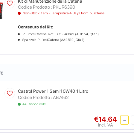
Kit di Manutenzione della Catena
Codice Prodotto :
PKUR6390
Non-Stock Item - Tempistica 4 Days from purchase
Contenuto del Kit:
Pulitore Catena Motul C1 - 400ml (AB1154 , Qtà 1)
Spazzola PulisciCatena (AA4512 , Qtà 1)
re
Castrol Power 1 Semi 10W40 1 Litro
Codice Prodotto :
AB7462
4+ Disponibile
€14.64
Incl. IVA