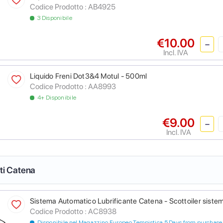
Codice Prodotto :
AB4925
3 Disponibile
€10.00
Incl. IVA
Liquido Freni Dot3&4 Motul - 500ml
Codice Prodotto :
AA8993
4+ Disponibile
€9.00
Incl. IVA
nti Catena
Sistema Automatico Lubrificante Catena - Scottoiler sistem
Codice Prodotto :
AC8938
Disponibile nel Magazzino Europeo Tempistica 5 Days from purchase