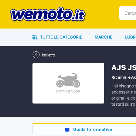
TUTTE LE CATEGORIE
MARCHE
LUBR
Indietro
AJS JS
Ricambi e Ac
Hai bisogno d
accessori ne
originali e c
testati su s
Guide Informative