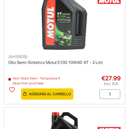
(
AH5809
)
Olio Semi-Sintetico Motul 5100 10W40 4T - 2 Litri
€27.99
Non-Stock Item - Tempistica 5
Incl. IVA
Days from purchase
AGGIUNGI AL CARRELLO