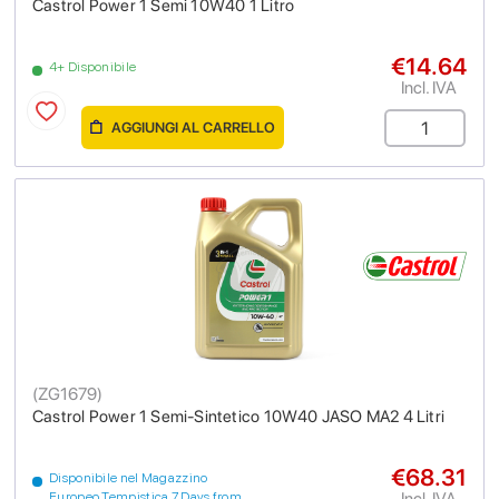
Castrol Power 1 Semi 10W40 1 Litro
€14.64
4+ Disponibile
Incl. IVA
AGGIUNGI AL CARRELLO
(
ZG1679
)
Castrol Power 1 Semi-Sintetico 10W40 JASO MA2 4 Litri
€68.31
Disponibile nel Magazzino
Incl. IVA
Europeo Tempistica 7 Days from