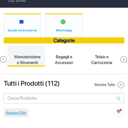
23) 2006.
Guide Informative
WhatsApp
Categorie
e
Manutenzione
Bagagli e
Telaio e
e Strumenti
Accessori
Carrozzeria
Tutti i Prodotti (
112
)
Mostra Tutto