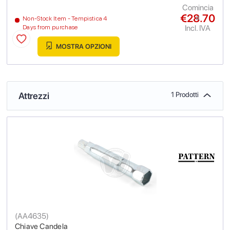
Comincia
€28.70
a
Non-Stock Item - Tempistica 4
Incl. IVA
Days from purchase
MOSTRA OPZIONI
Attrezzi
1 Prodotti
(
AA4635
)
Chiave Candela