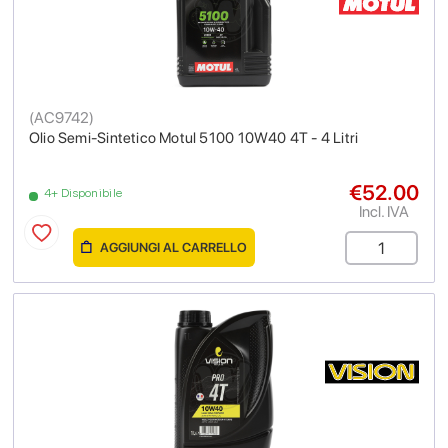
(
AC9742
)
Olio Semi-Sintetico Motul 5100 10W40 4T - 4 Litri
€52.00
4+ Disponibile
Incl. IVA
AGGIUNGI AL CARRELLO