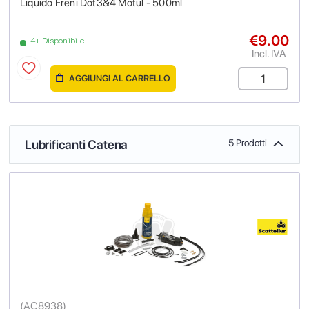
Liquido Freni Dot3&4 Motul - 500ml
€9.00
4+ Disponibile
Incl. IVA
AGGIUNGI AL CARRELLO
Lubrificanti Catena
5 Prodotti
(
AC8938
)