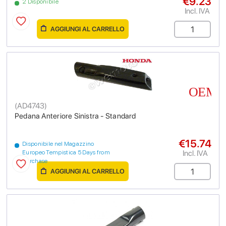
€9.23
2 Disponibile
Incl. IVA
AGGIUNGI AL CARRELLO
(
AD4743
)
Pedana Anteriore Sinistra - Standard
€15.74
Disponibile nel Magazzino
Incl. IVA
Europeo Tempistica 5 Days from
purchase
AGGIUNGI AL CARRELLO