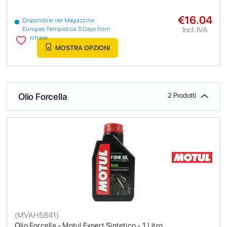
€16.04
Disponibile nel Magazzino
Incl. IVA
Europeo Tempistica 5 Days from
purchase
MOSTRA OPZIONI
Olio Forcella
2 Prodotti
(
MVAH5841
)
Olio Forcella - Motul Expert Sintetico - 1 Litro