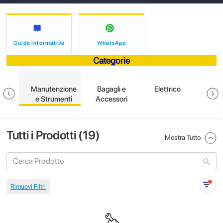
Guide Informative
WhatsApp
Categorie
ione
Manutenzione
Bagagli e
Elettrico
S
e Strumenti
Accessori
Tutti i Prodotti (
19
)
Mostra Tutto