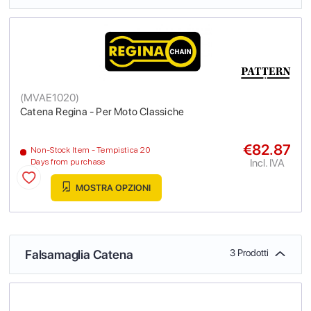
(
MVAE1020
)
Catena Regina - Per Moto Classiche
€82.87
Non-Stock Item - Tempistica 20
Incl. IVA
Days from purchase
MOSTRA OPZIONI
Falsamaglia Catena
3 Prodotti