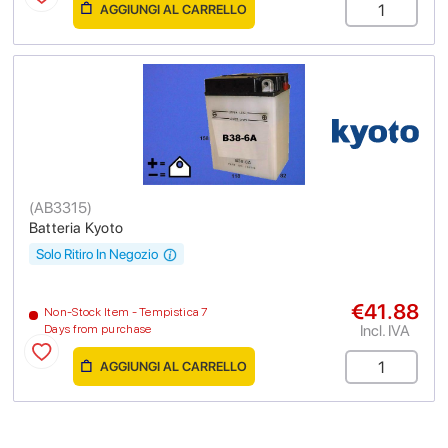
AGGIUNGI AL CARRELLO
(
AB3315
)
Batteria Kyoto
Solo Ritiro In Negozio
€41.88
Non-Stock Item - Tempistica 7
Incl. IVA
Days from purchase
AGGIUNGI AL CARRELLO