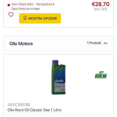
€28.70
a
Non-Stock Item - Tempistica 4
Incl. IVA
Days from purchase
MOSTRA OPZIONI
Olio Motore
1 Prodotti
(
MVCS9108
)
Olio Rock Oil Classic Sae 1 Litro