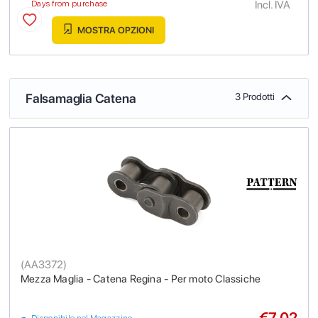
Incl. IVA
Days from purchase
MOSTRA OPZIONI
Falsamaglia Catena
3 Prodotti
(
AA3372
)
Mezza Maglia - Catena Regina - Per moto Classiche
€7.02
Disponibile nel Magazzino