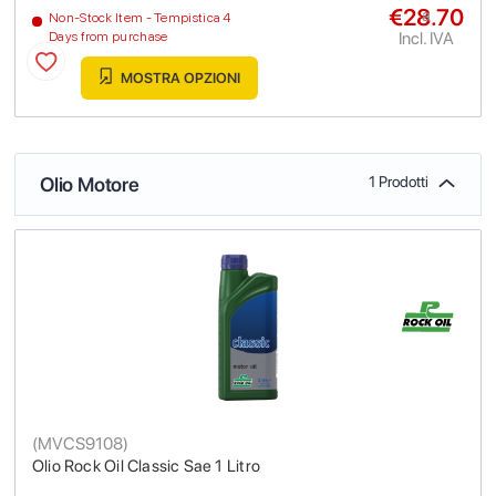
€28.70
a
Non-Stock Item - Tempistica 4
Incl. IVA
Days from purchase
MOSTRA OPZIONI
Olio Motore
1 Prodotti
(
MVCS9108
)
Olio Rock Oil Classic Sae 1 Litro