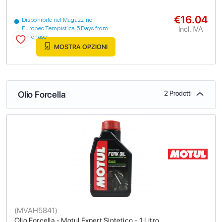
€16.04
Disponibile nel Magazzino
Incl. IVA
Europeo Tempistica 5 Days from
purchase
MOSTRA OPZIONI
Olio Forcella
2 Prodotti
(
MVAH5841
)
Olio Forcella - Motul Expert Sintetico - 1 Litro