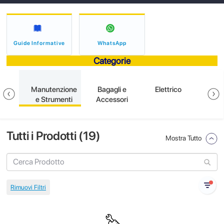
Guide Informative
WhatsApp
Categorie
ione
Manutenzione
Bagagli e
Elettrico
S
e Strumenti
Accessori
Tutti i Prodotti (
19
)
Mostra Tutto