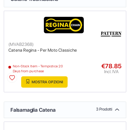
(
MVAB2368
)
Catena Regina - Per Moto Classiche
€78.85
Non-Stock Item - Tempistica 20
Incl. IVA
Days from purchase
MOSTRA OPZIONI
Falsamaglia Catena
3 Prodotti