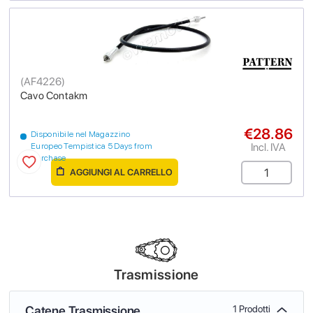
(
AF4226
)
Cavo Contakm
€28.86
Disponibile nel Magazzino
Incl. IVA
Europeo Tempistica 5 Days from
purchase
AGGIUNGI AL CARRELLO
Trasmissione
Catene Trasmissione
1 Prodotti