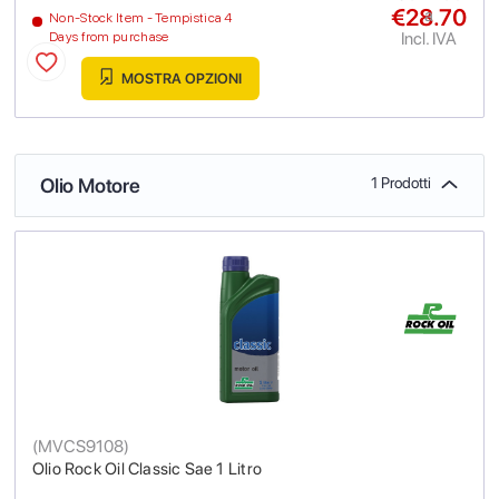
€28.70
a
Non-Stock Item - Tempistica 4
Incl. IVA
Days from purchase
MOSTRA OPZIONI
Olio Motore
1 Prodotti
(
MVCS9108
)
Olio Rock Oil Classic Sae 1 Litro