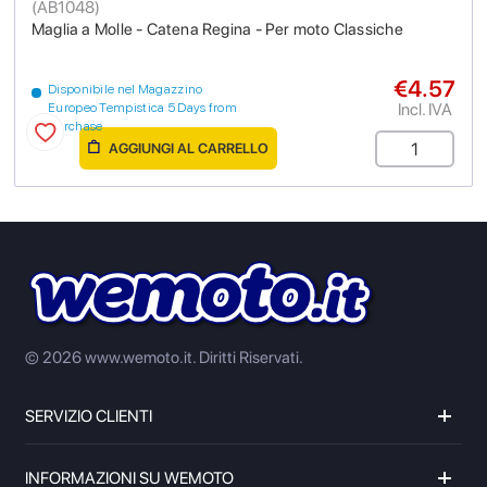
(
AB1048
)
Maglia a Molle - Catena Regina - Per moto Classiche
€4.57
Disponibile nel Magazzino
Incl. IVA
Europeo Tempistica 5 Days from
purchase
AGGIUNGI AL CARRELLO
© 2026 www.wemoto.it.
Diritti Riservati.
SERVIZIO CLIENTI
INFORMAZIONI SU WEMOTO