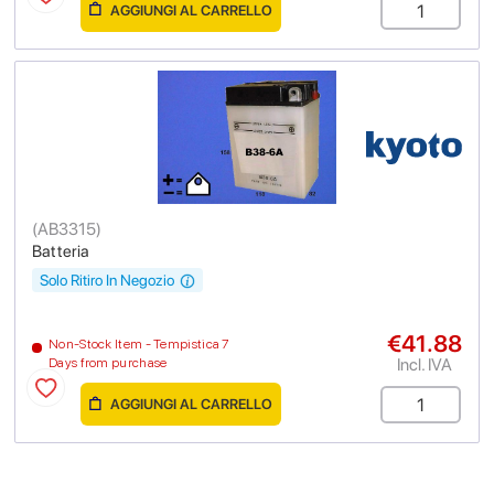
AGGIUNGI AL CARRELLO
(
AB3315
)
Batteria
Solo Ritiro In Negozio
€41.88
Non-Stock Item - Tempistica 7
Incl. IVA
Days from purchase
AGGIUNGI AL CARRELLO