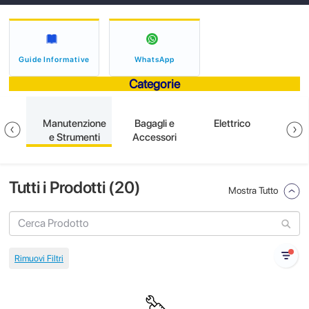
Guide Informative
WhatsApp
Categorie
ione
Manutenzione
Bagagli e
Elettrico
S
e Strumenti
Accessori
Tutti i Prodotti (
20
)
Mostra Tutto