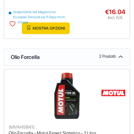
€16.04
Disponibile nel Magazzino
Incl. IVA
Europeo Tempistica 5 Days from
purchase
MOSTRA OPZIONI
Olio Forcella
2 Prodotti
(
MVAH5841
)
Olio Forcella - Motul Expert Sintetico - 1 Litro