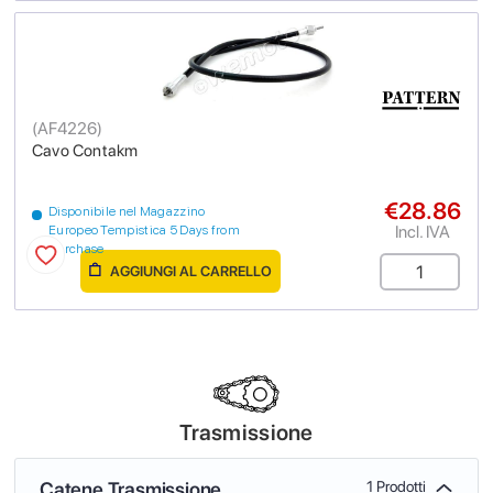
(
AF4226
)
Cavo Contakm
€28.86
Disponibile nel Magazzino
Incl. IVA
Europeo Tempistica 5 Days from
purchase
AGGIUNGI AL CARRELLO
Trasmissione
Catene Trasmissione
1 Prodotti