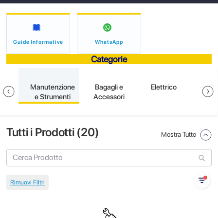
Guide Informative
WhatsApp
Categorie
ione
Manutenzione
Bagagli e
Elettrico
S
e Strumenti
Accessori
Tutti i Prodotti (
20
)
Mostra Tutto