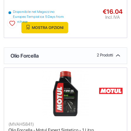
€16.04
Disponibile nel Magazzino
Incl. IVA
Europeo Tempistica 5 Days from
purchase
MOSTRA OPZIONI
Olio Forcella
2 Prodotti
(
MVAH5841
)
Olio Forcella - Motul Expert Sintetico - 1 Litro