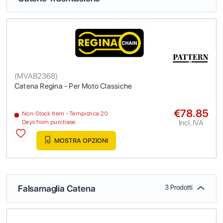
(
MVAB2368
)
Catena Regina - Per Moto Classiche
€78.85
Non-Stock Item - Tempistica 20
Incl. IVA
Days from purchase
MOSTRA OPZIONI
Falsamaglia Catena
3 Prodotti