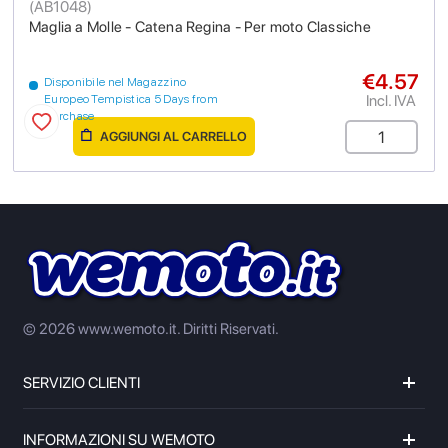
(
AB1048
)
Maglia a Molle - Catena Regina - Per moto Classiche
€4.57
Disponibile nel Magazzino
Incl. IVA
Europeo Tempistica 5 Days from
purchase
AGGIUNGI AL CARRELLO
© 2026 www.wemoto.it.
Diritti Riservati.
SERVIZIO CLIENTI
INFORMAZIONI SU WEMOTO