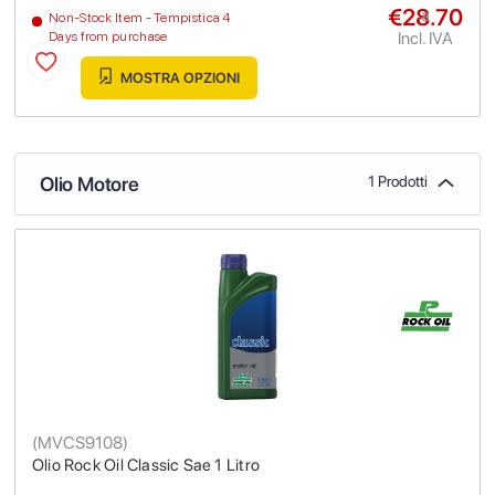
€28.70
a
Non-Stock Item - Tempistica 4
Incl. IVA
Days from purchase
MOSTRA OPZIONI
Olio Motore
1 Prodotti
(
MVCS9108
)
Olio Rock Oil Classic Sae 1 Litro