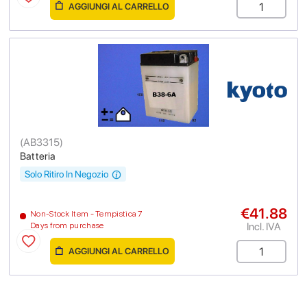
AGGIUNGI AL CARRELLO
(
AB3315
)
Batteria
Solo Ritiro In Negozio
€41.88
Non-Stock Item - Tempistica 7
Incl. IVA
Days from purchase
AGGIUNGI AL CARRELLO