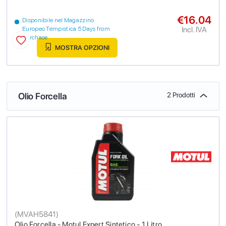
€16.04
Disponibile nel Magazzino
Incl. IVA
Europeo Tempistica 5 Days from
purchase
MOSTRA OPZIONI
Olio Forcella
2 Prodotti
(
MVAH5841
)
Olio Forcella - Motul Expert Sintetico - 1 Litro