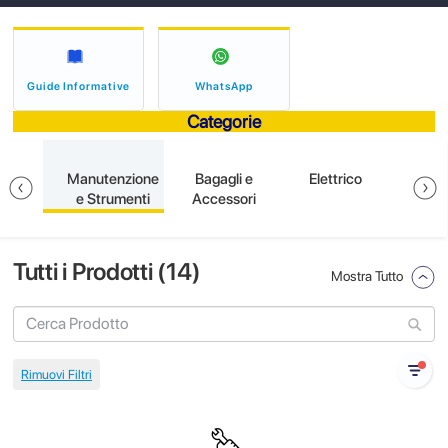
Guide Informative
WhatsApp
Categorie
ioni
Manutenzione
Bagagli e
Elettrico
So
 e
e Strumenti
Accessori
Tutti i Prodotti (
14
)
Mostra Tutto