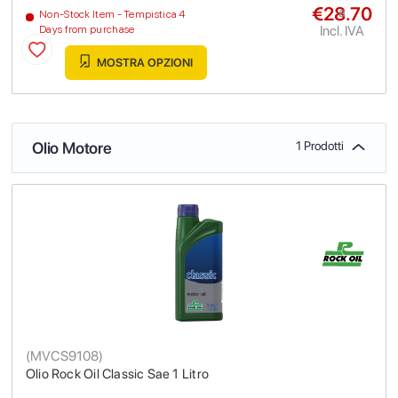
€28.70
a
Non-Stock Item - Tempistica 4
Incl. IVA
Days from purchase
MOSTRA OPZIONI
Olio Motore
1 Prodotti
(
MVCS9108
)
Olio Rock Oil Classic Sae 1 Litro