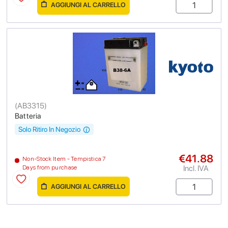
AGGIUNGI AL CARRELLO
(
AB3315
)
Batteria
Solo Ritiro In Negozio
€41.88
Non-Stock Item - Tempistica 7
Incl. IVA
Days from purchase
AGGIUNGI AL CARRELLO