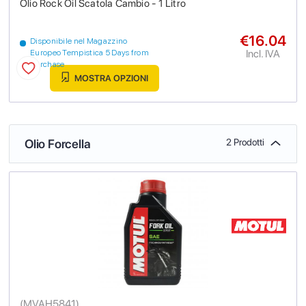
Olio Rock Oil Scatola Cambio - 1 Litro
€16.04
Disponibile nel Magazzino
Incl. IVA
Europeo Tempistica 5 Days from
purchase
MOSTRA OPZIONI
Olio Forcella
2 Prodotti
(
MVAH5841
)