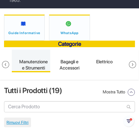
1965.
Guide Informative
WhatsApp
Categorie
ione
Manutenzione
Bagagli e
Elettrico
S
e Strumenti
Accessori
Tutti i Prodotti (
19
)
Mostra Tutto