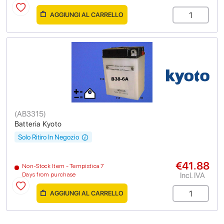
AGGIUNGI AL CARRELLO
(
AB3315
)
Batteria Kyoto
Solo Ritiro In Negozio
€41.88
Non-Stock Item - Tempistica 7
Incl. IVA
Days from purchase
AGGIUNGI AL CARRELLO