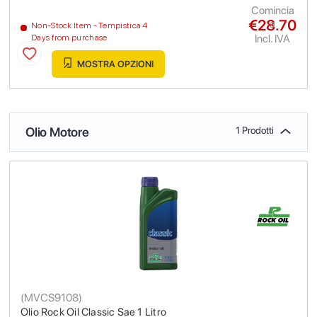
Comincia
€28.70
a
Non-Stock Item - Tempistica 4
Incl. IVA
Days from purchase
MOSTRA OPZIONI
Olio Motore
1 Prodotti
(
MVCS9108
)
Olio Rock Oil Classic Sae 1 Litro