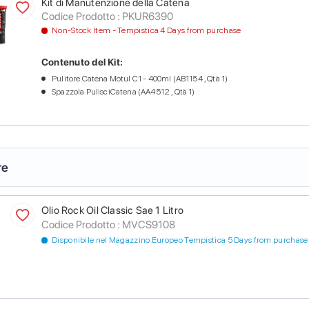
Kit di Manutenzione della Catena
Codice Prodotto :
PKUR6390
Non-Stock Item - Tempistica 4 Days from purchase
Contenuto del Kit:
Pulitore Catena Motul C1 - 400ml (AB1154 , Qtà 1)
Spazzola PulisciCatena (AA4512 , Qtà 1)
re
Olio Rock Oil Classic Sae 1 Litro
Codice Prodotto :
MVCS9108
Disponibile nel Magazzino Europeo Tempistica 5 Days from purchase