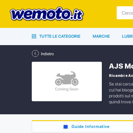
TUTTE LE CATEGORIE
MARCHE
LUBR
Indietro
AJS Mo
Ricambi e A
Se stai cerc
cui hai bisog
prodotti sul 
quindi trova 
Guide Informative