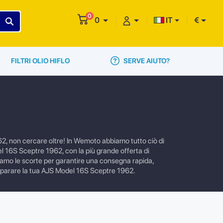
0
0
IT
€
SERVE AIUTO?
FILTRI OLIO HIFLO
2, non cercare oltre! In Wemoto abbiamo tutto ciò di
odel 16S Sceptre 1962, con la più grande offerta di
bbiamo le scorte per garantire una consegna rapida,
 preparare la tua AJS Model 16S Sceptre 1962.