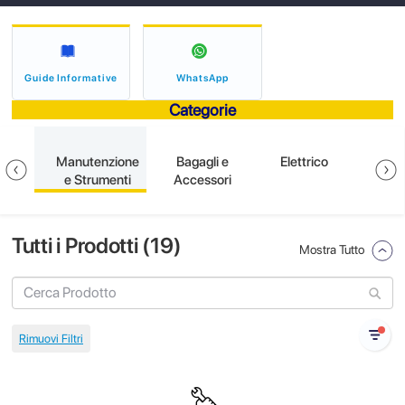
Guide Informative
WhatsApp
Categorie
ione
Manutenzione
Bagagli e
Elettrico
S
e Strumenti
Accessori
Tutti i Prodotti (
19
)
Mostra Tutto