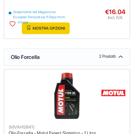
€16.04
Disponibile nel Magazzino
Incl. IVA
Europeo Tempistica 5 Days from
purchase
MOSTRA OPZIONI
Olio Forcella
2 Prodotti
(
MVAH5841
)
Olio Forcella - Motul Expert Sintetico - 1 Litro