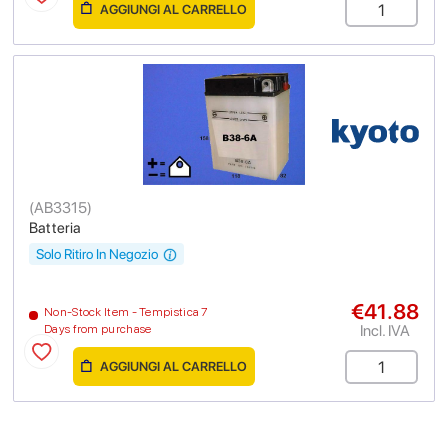
AGGIUNGI AL CARRELLO
(
AB3315
)
Batteria
Solo Ritiro In Negozio
€41.88
Non-Stock Item - Tempistica 7
Incl. IVA
Days from purchase
AGGIUNGI AL CARRELLO