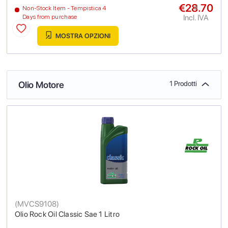
€28.70
a
Non-Stock Item - Tempistica 4
Incl. IVA
Days from purchase
MOSTRA OPZIONI
Olio Motore
1 Prodotti
(
MVCS9108
)
Olio Rock Oil Classic Sae 1 Litro