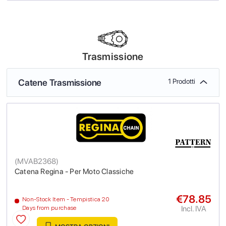
Trasmissione
Catene Trasmissione
1 Prodotti
(
MVAB2368
)
Catena Regina - Per Moto Classiche
€78.85
Non-Stock Item - Tempistica 20
Incl. IVA
Days from purchase