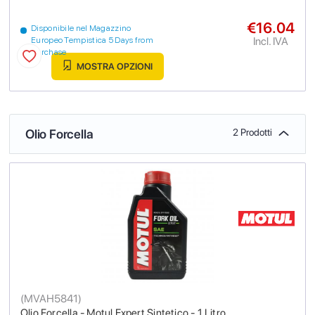
€16.04
Disponibile nel Magazzino
Incl. IVA
Europeo Tempistica 5 Days from
purchase
MOSTRA OPZIONI
Olio Forcella
2 Prodotti
(
MVAH5841
)
Olio Forcella - Motul Expert Sintetico - 1 Litro