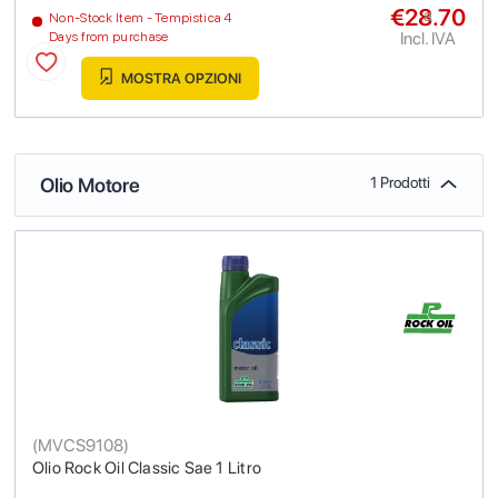
€28.70
a
Non-Stock Item - Tempistica 4
Incl. IVA
Days from purchase
MOSTRA OPZIONI
Olio Motore
1 Prodotti
(
MVCS9108
)
Olio Rock Oil Classic Sae 1 Litro