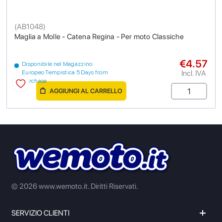
(
AB1048
)
Maglia a Molle - Catena Regina - Per moto Classiche
€4.57
Disponibile nel Magazzino
Incl. IVA
Europeo Tempistica 5 Days from
purchase
AGGIUNGI AL CARRELLO
© 2026 www.wemoto.it.
Diritti Riservati.
SERVIZIO CLIENTI