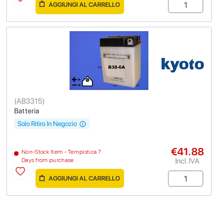
AGGIUNGI AL CARRELLO
(
AB3315
)
Batteria
Solo Ritiro In Negozio
€41.88
Non-Stock Item - Tempistica 7
Incl. IVA
Days from purchase
AGGIUNGI AL CARRELLO