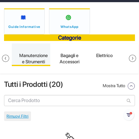
Guide Informative
WhatsApp
Categorie
ione
Manutenzione
Bagagli e
Elettrico
S
e Strumenti
Accessori
Tutti i Prodotti (
20
)
Mostra Tutto