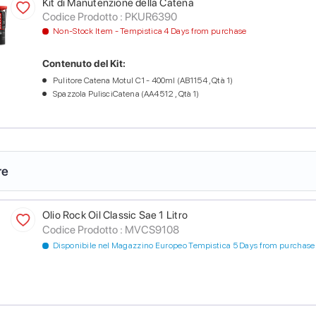
Kit di Manutenzione della Catena
Codice Prodotto :
PKUR6390
Non-Stock Item - Tempistica 4 Days from purchase
Contenuto del Kit:
Pulitore Catena Motul C1 - 400ml (AB1154 , Qtà 1)
Spazzola PulisciCatena (AA4512 , Qtà 1)
re
Olio Rock Oil Classic Sae 1 Litro
Codice Prodotto :
MVCS9108
Disponibile nel Magazzino Europeo Tempistica 5 Days from purchase