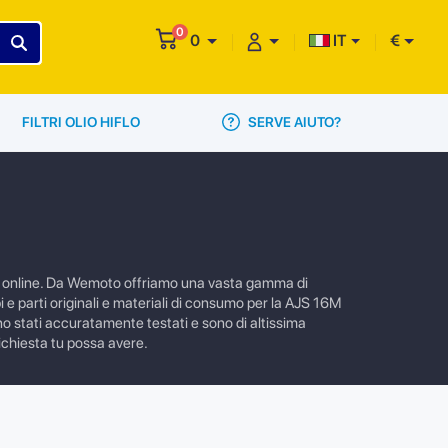
0
0
IT
€
SERVE AIUTO?
FILTRI OLIO HIFLO
zio online. Da Wemoto offriamo una vasta gamma di
i e parti originali e materiali di consumo per la AJS 16M
ono stati accuratamente testati e sono di altissima
richiesta tu possa avere.