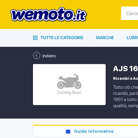
TUTTE LE CATEGORIE
MARCHE
LUBR
Indietro
AJS 1
Ricambi e Ac
Tutto ciò ch
ricambi, part
1951 e tutto 
qualità, semp
Guide Informative