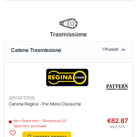
Trasmissione
Catene Trasmissione
1 Prodotti
(
MVAE1020
)
Catena Regina - Per Moto Classiche
€82.87
Non-Stock Item - Tempistica 20
Incl. IVA
Days from purchase