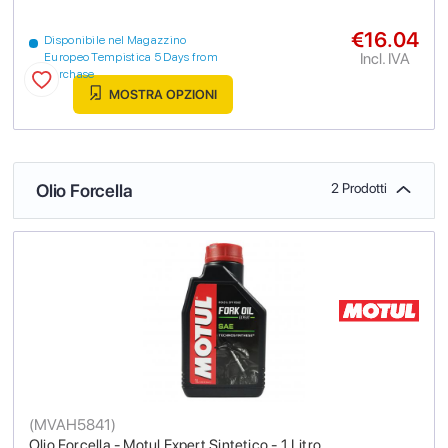
€16.04
Disponibile nel Magazzino
Incl. IVA
Europeo Tempistica 5 Days from
purchase
MOSTRA OPZIONI
Olio Forcella
2 Prodotti
(
MVAH5841
)
Olio Forcella - Motul Expert Sintetico - 1 Litro