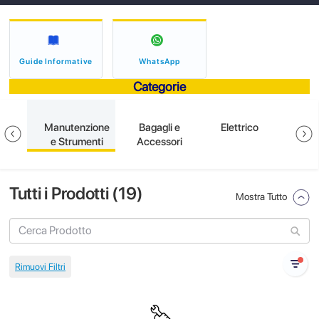
Guide Informative
WhatsApp
Categorie
ione
Manutenzione
Bagagli e
Elettrico
S
e Strumenti
Accessori
Tutti i Prodotti (
19
)
Mostra Tutto