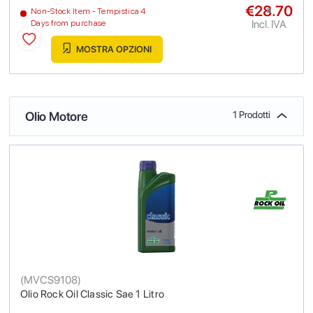
€28.70
a
Non-Stock Item - Tempistica 4
Incl. IVA
Days from purchase
MOSTRA OPZIONI
Olio Motore
1 Prodotti
(
MVCS9108
)
Olio Rock Oil Classic Sae 1 Litro