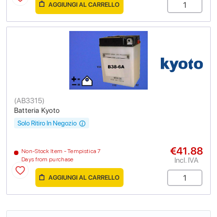
AGGIUNGI AL CARRELLO
(
AB3315
)
Batteria Kyoto
Solo Ritiro In Negozio
€41.88
Non-Stock Item - Tempistica 7
Incl. IVA
Days from purchase
AGGIUNGI AL CARRELLO