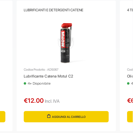
LUBRIFICANTI E DETERGENTI CATENE
4 T
Codice Prodotto : AD5067
Codi
Lubrificante Catena Motul C2
Oli
4+ Disponibile
4
€12.00
€
Incl. IVA
AGGIUNGI AL CARRELLO