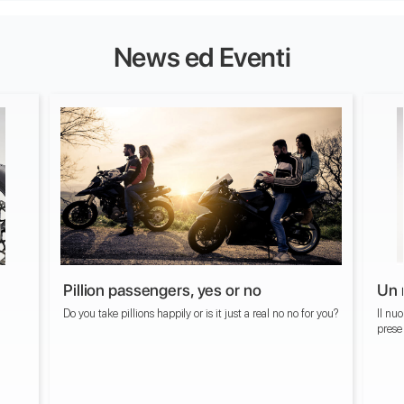
News ed Eventi
Pillion passengers, yes or no
Un 
Do you take pillions happily or is it just a real no no for you?
Il nu
prese