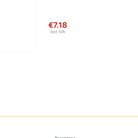
€7.18
Incl. IVA