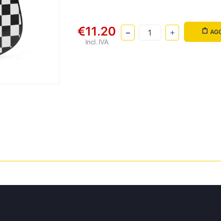
€11.20
AGG
Incl. IVA