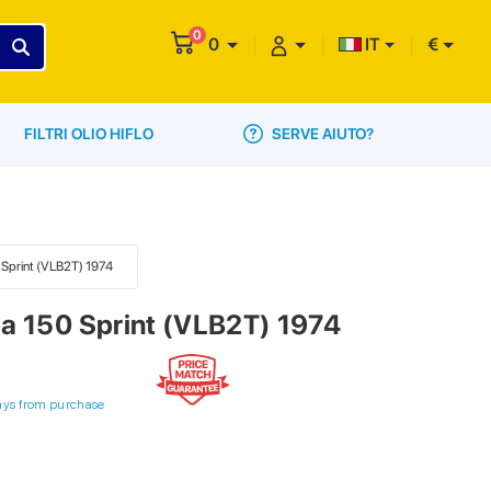
0
0
IT
€
SERVE AIUTO?
FILTRI OLIO HIFLO
0 Sprint (VLB2T) 1974
pa 150 Sprint (VLB2T) 1974
ays from purchase