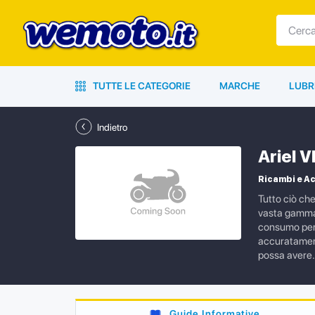
TUTTE LE CATEGORIE
MARCHE
LUBR
Indietro
Ariel 
Ricambi e Ac
Tutto ciò ch
vasta gamma d
consumo per l
accuratamente
possa avere.
Guide Informative