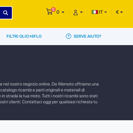
0
0
IT
€
SERVE AIUTO?
FILTRI OLIO HIFLO
are nel nostro negozio online. Da Wemoto offriamo una
atalogo ricambi e parti originali e materiali di
 strada la tua moto. Tutti i nostri ricambi sono stati
tri clienti. Contattaci oggi per qualsiasi richiesta tu