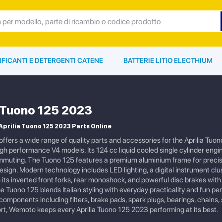
IFICANTI E DETERGENTI CATENE
BATTERIE LITIO ELECTHIUM
a Tuono 125 2023
prilia Tuono 125 2023 Parts Online
fers a wide range of quality parts and accessories for the Aprilia Tuo
high performance V4 models. Its 124 cc liquid cooled single cylinder engi
mmuting. The Tuono 125 features a premium aluminium frame for precise
sign. Modern technology includes LED lighting, a digital instrument clus
its inverted front forks, rear monoshock, and powerful disc brakes with 
he Tuono 125 blends Italian styling with everyday practicality and fun
omponents including filters, brake pads, spark plugs, bearings, chains, 
rt, Wemoto keeps every Aprilia Tuono 125 2023 performing at its best.