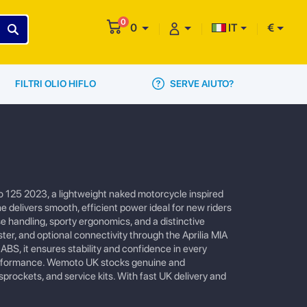
0
0
IT
€
SERVE AIUTO?
FILTRI OLIO HIFLO
no 125 2023, a lightweight naked motorcycle inspired
ne delivers smooth, efficient power ideal for new riders
 handling, sporty ergonomics, and a distinctive
ter, and optional connectivity through the Aprilia MIA
ABS, it ensures stability and confidence in every
 performance. Wemoto UK stocks genuine and
sprockets, and service kits. With fast UK delivery and