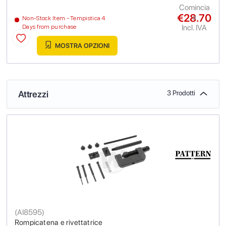
Comincia
€28.70
a
Non-Stock Item - Tempistica 4
Incl. IVA
Days from purchase
MOSTRA OPZIONI
Attrezzi
3 Prodotti
(
AI8595
)
Rompicatena e rivettatrice