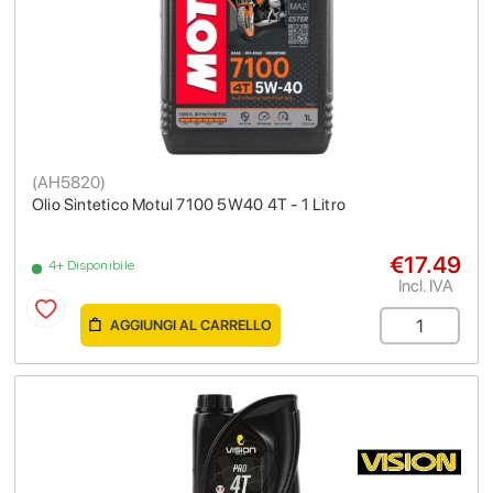
(
AH5820
)
Olio Sintetico Motul 7100 5W40 4T - 1 Litro
€17.49
4+ Disponibile
Incl. IVA
AGGIUNGI AL CARRELLO