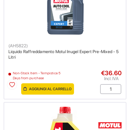
(
AH5822
)
Liquido Raffreddamento Motul Inugel Expert Pre-Mixed - 5
Litri
€36.60
Non-Stock Item - Tempistica 5
Incl. IVA
Days from purchase
AGGIUNGI AL CARRELLO