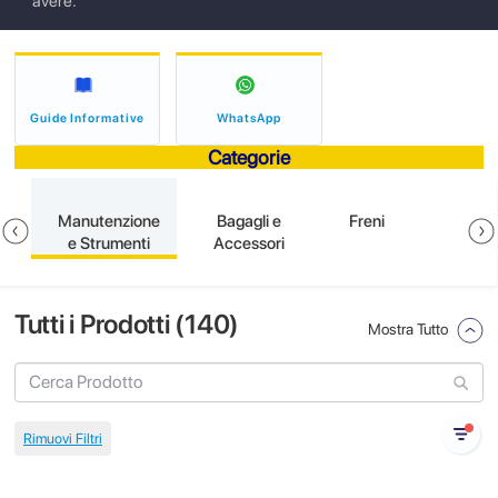
avere.
Guide Informative
WhatsApp
Categorie
e
Manutenzione
Bagagli e
Freni
e Strumenti
Accessori
Tutti i Prodotti (
140
)
Mostra Tutto