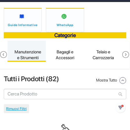
Guide Informative
WhatsApp
Categorie
e
Manutenzione
Bagagli e
Telaio e
e Strumenti
Accessori
Carrozzeria
Tutti i Prodotti (
82
)
Mostra Tutto