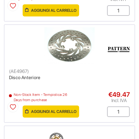
AGGIUNGI AL CARRELLO
(
AE4967
)
Disco Anteriore
€49.47
Non-Stock Item - Tempistica 26
Incl. IVA
Days from purchase
AGGIUNGI AL CARRELLO