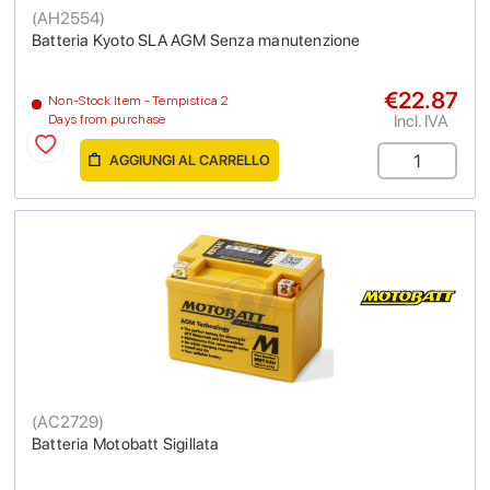
(
AH2554
)
Batteria Kyoto SLA AGM Senza manutenzione
€22.87
Non-Stock Item - Tempistica 2
Incl. IVA
Days from purchase
AGGIUNGI AL CARRELLO
(
AC2729
)
Batteria Motobatt Sigillata