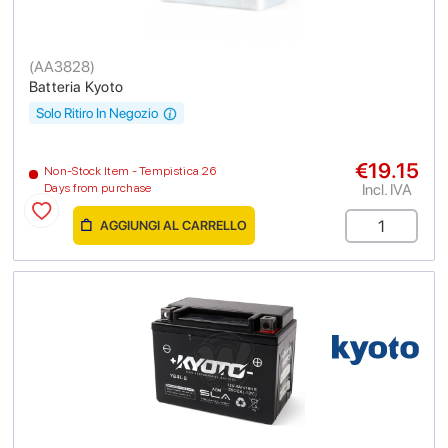
(
AA3828
)
Batteria Kyoto
Solo Ritiro In Negozio
€19.15
Non-Stock Item - Tempistica 26
Incl. IVA
Days from purchase
AGGIUNGI AL CARRELLO