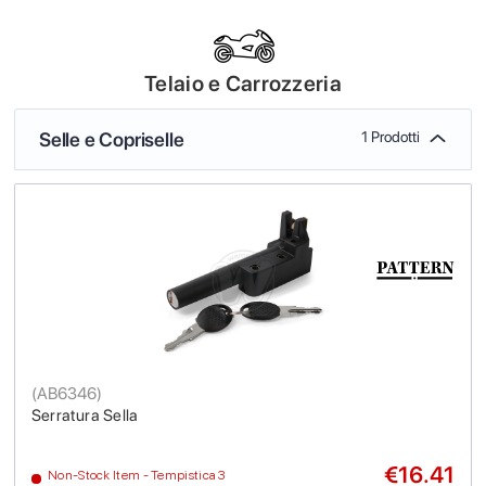
Telaio e Carrozzeria
Selle e Copriselle
1 Prodotti
(
AB6346
)
Serratura Sella
€16.41
Non-Stock Item - Tempistica 3