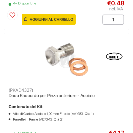
€0.48
4+ Disponibile
Incl. IVA
AGGIUNGI AL CARRELLO
(
PKAD4327
)
Dado Raccordo per Pinza anteriore - Acciaio
Contenuto del Kit:
Vite di Carico Acciaio 1,00mm Filetto (AA1683 , Qtà 1)
Ranelle in Rame (AB7343 , Qtà 2)
€4.17
4+ Disponibile