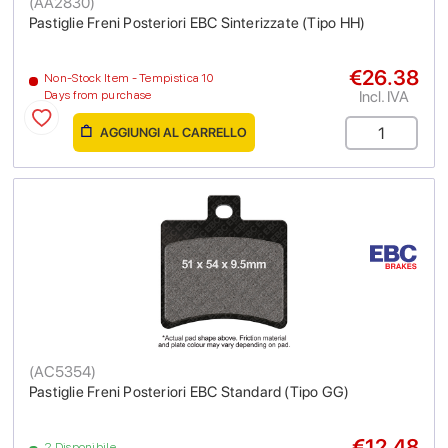
(
AA2830
)
Pastiglie Freni Posteriori EBC Sinterizzate (Tipo HH)
€26.38
Non-Stock Item - Tempistica 10
Incl. IVA
Days from purchase
AGGIUNGI AL CARRELLO
(
AC5354
)
Pastiglie Freni Posteriori EBC Standard (Tipo GG)
€12.48
2 Disponibile