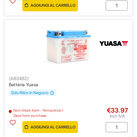
AGGIUNGI AL CARRELLO
(
AB3482
)
Batteria Yuasa
Solo Ritiro In Negozio
€33.97
Non-Stock Item - Tempistica 1
Incl. IVA
Days from purchase
AGGIUNGI AL CARRELLO