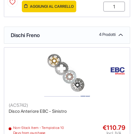
AGGIUNGI AL CARRELLO
Dischi Freno
4 Prodotti
(
AC5742
)
Disco Anteriore EBC - Sinistro
€110.79
Non-Stock Item - Tempistica 10
Incl. IVA
Days from purchase