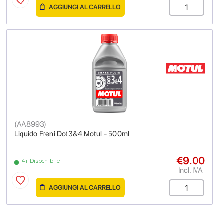
AGGIUNGI AL CARRELLO
(
AA8993
)
Liquido Freni Dot3&4 Motul - 500ml
€9.00
4+ Disponibile
Incl. IVA
AGGIUNGI AL CARRELLO