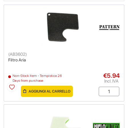
(
AB3602
)
Filtro Aria
€5.94
Non-Stock Item - Tempistica 26
Incl. IVA
Days from purchase
AGGIUNGI AL CARRELLO