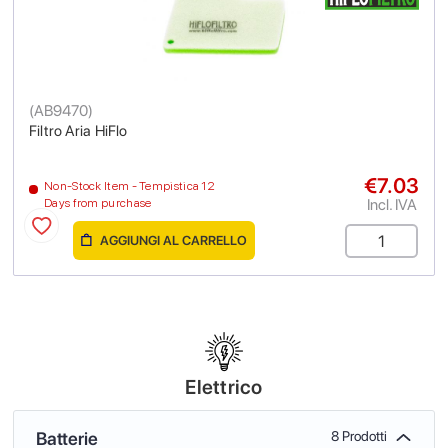
(
AB9470
)
Filtro Aria HiFlo
€7.03
Non-Stock Item - Tempistica 12
Incl. IVA
Days from purchase
AGGIUNGI AL CARRELLO
Elettrico
Batterie
8 Prodotti