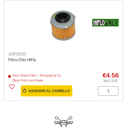
(
AB1853
)
Filtro Olio HiFlo
€4.56
Non-Stock Item - Tempistica 12
Incl. IVA
Days from purchase
AGGIUNGI AL CARRELLO