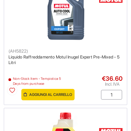
(
AH5822
)
Liquido Raffreddamento Motul Inugel Expert Pre-Mixed - 5
Litri
€36.60
Non-Stock Item - Tempistica 5
Incl. IVA
Days from purchase
AGGIUNGI AL CARRELLO