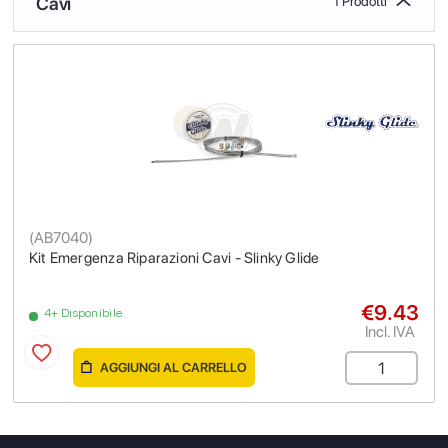
Cavi
1 Prodotti
(
AB7040
)
Kit Emergenza Riparazioni Cavi - Slinky Glide
€9.43
4+ Disponibile
Incl. IVA
AGGIUNGI AL CARRELLO