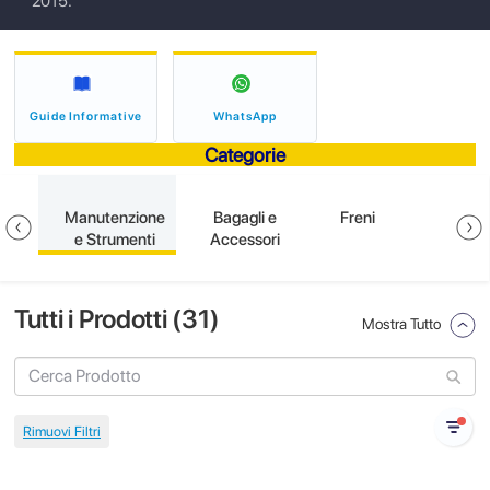
2015.
Guide Informative
WhatsApp
Categorie
ni
Manutenzione
Bagagli e
Freni
E
e Strumenti
Accessori
Tutti i Prodotti (
31
)
Mostra Tutto