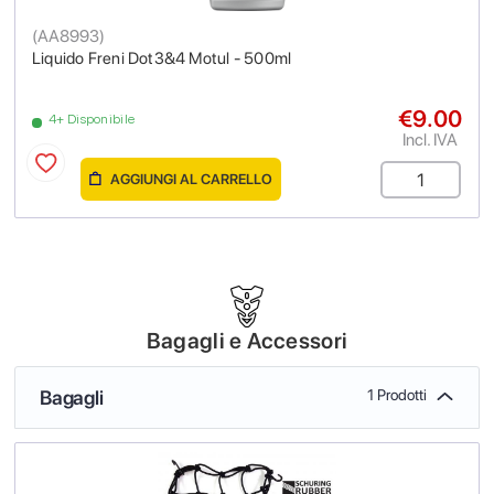
(
AA8993
)
Liquido Freni Dot3&4 Motul - 500ml
€9.00
4+ Disponibile
Incl. IVA
AGGIUNGI AL CARRELLO
Bagagli e Accessori
Bagagli
1 Prodotti