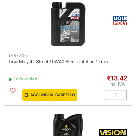
(
AB7247
)
Liqui Moly 4T Street 10W40 Semi-sintetico 1 Litro
€13.42
4+ Disponibile
Incl. IVA
AGGIUNGI AL CARRELLO