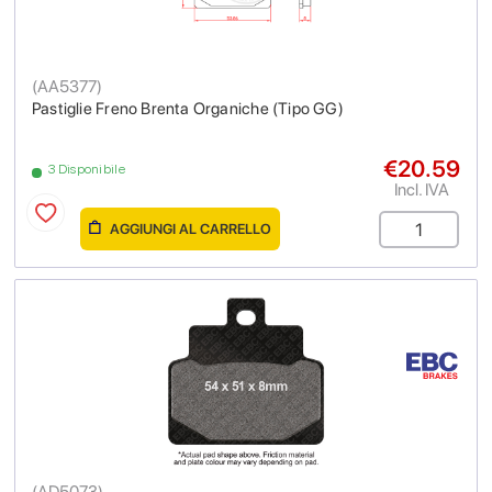
(
AA5377
)
Pastiglie Freno Brenta Organiche (Tipo GG)
€20.59
3 Disponibile
Incl. IVA
AGGIUNGI AL CARRELLO
(
AD5073
)