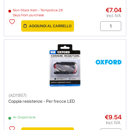
€7.04
Non-Stock Item - Tempistica 26
Incl. IVA
Days from purchase
AGGIUNGI AL CARRELLO
(
AD1957
)
Coppia resistenze - Per frecce LED
€9.54
4+ Disponibile
Incl. IVA