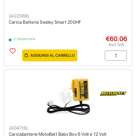
(
AG2088
)
Carica Batteria Sealey Smart 200HF
€60.06
2 Disponibile
Incl. IVA
AGGIUNGI AL CARRELLO
(
AD4716
)
Caricabatterie MotoBatt Baby Boy 6 Volt e 12 Volt