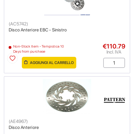
(
AC5742
)
Disco Anteriore EBC - Sinistro
€110.79
Non-Stock Item - Tempistica 10
Incl. IVA
Days from purchase
AGGIUNGI AL CARRELLO
(
AE4967
)
Disco Anteriore