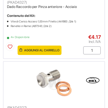
(
PKAD4327
)
Dado Raccordo per Pinza anteriore - Acciaio
Contenuto del Kit:
Vite di Carico Acciaio 1,00mm Filetto (AA1683 , Qtà 1)
Ranelle in Rame (AB7343 , Qtà 2)
€4.17
4+ Disponibile
Incl. IVA
AGGIUNGI AL CARRELLO
(
PKAD4327
)