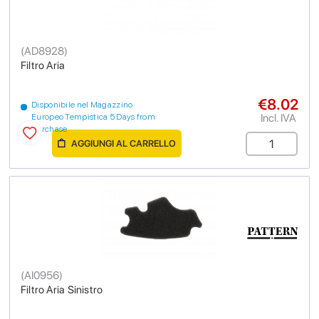
(
AD8928
)
Filtro Aria
€8.02
Disponibile nel Magazzino
Incl. IVA
Europeo Tempistica 5 Days from
purchase
AGGIUNGI AL CARRELLO
(
AI0956
)
Filtro Aria Sinistro