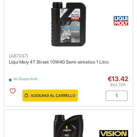
(
AB7247
)
Liqui Moly 4T Street 10W40 Semi-sintetico 1 Litro
€13.42
4+ Disponibile
Incl. IVA
AGGIUNGI AL CARRELLO