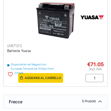
(
AB7121
)
Batteria Yuasa
€71.05
Disponibile nel Magazzino
Incl. IVA
Europeo Tempistica 5 Days from
purchase
AGGIUNGI AL CARRELLO
Frecce
5 Prodotti