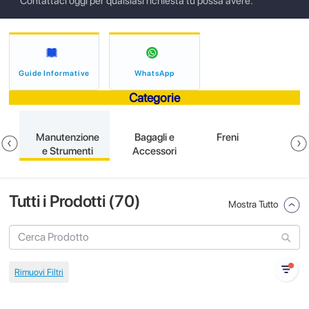
Contattaci oggi per qualsiasi richiesta tu possa avere.
Guide Informative
WhatsApp
Categorie
e
Manutenzione
Bagagli e
Freni
e Strumenti
Accessori
Tutti i Prodotti (
70
)
Mostra Tutto