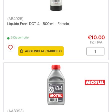
(
AB4925
)
Liquido Freni DOT 4 - 500 ml - Ferodo
€10.00
3 Disponibile
Incl. IVA
AGGIUNGI AL CARRELLO
(
AA8993
)