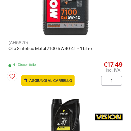
(
AH5820
)
Olio Sintetico Motul 7100 5W40 4T - 1 Litro
€17.49
4+ Disponibile
Incl. IVA
AGGIUNGI AL CARRELLO