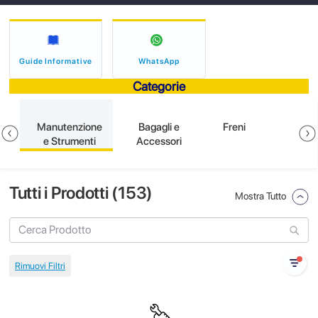
Guide Informative
WhatsApp
Categorie
e
Manutenzione
Bagagli e
Freni
e Strumenti
Accessori
Tutti i Prodotti (
153
)
Mostra Tutto