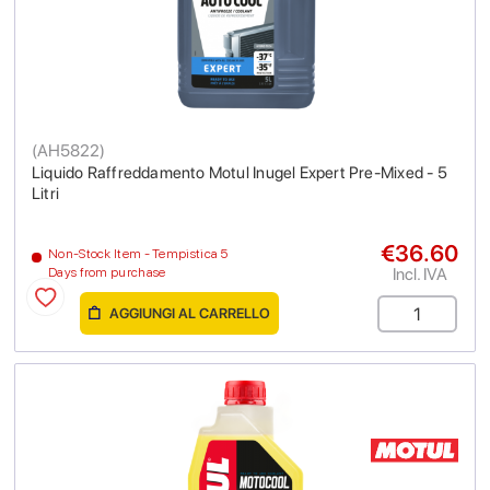
(
AH5822
)
Liquido Raffreddamento Motul Inugel Expert Pre-Mixed - 5
Litri
€36.60
Non-Stock Item - Tempistica 5
Incl. IVA
Days from purchase
AGGIUNGI AL CARRELLO