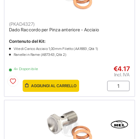
(
PKAD4327
)
Dado Raccordo per Pinza anteriore - Acciaio
Contenuto del Kit:
Vite di Carico Acciaio 1,00mm Filetto (AA1683 , Qtà 1)
Ranelle in Rame (AB7343 , Qtà 2)
€4.17
4+ Disponibile
Incl. IVA
AGGIUNGI AL CARRELLO