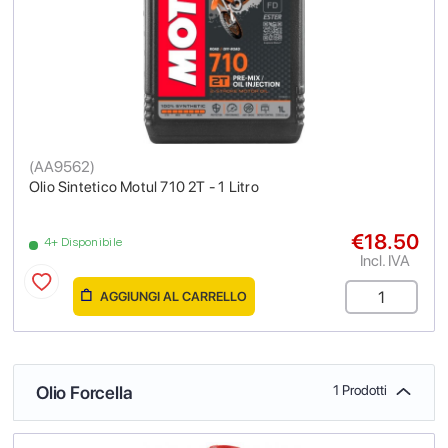
(
AA9562
)
Olio Sintetico Motul 710 2T - 1 Litro
€18.50
4+ Disponibile
Incl. IVA
AGGIUNGI AL CARRELLO
Olio Forcella
1 Prodotti