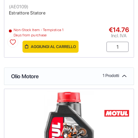
(
AE0109
)
Estrattore Statore
€14.76
Non-Stock Item - Tempistica 1
Incl. IVA
Days from purchase
AGGIUNGI AL CARRELLO
Olio Motore
1 Prodotti