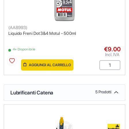
(
AA8993
)
Liquido Freni Dot3&4 Motul - 500ml
€9.00
4+ Disponibile
Incl. IVA
AGGIUNGI AL CARRELLO
Lubrificanti Catena
5 Prodotti