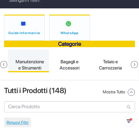
Swingarm 1997.
Guide Informative
WhatsApp
Categorie
e
Manutenzione
Bagagli e
Telaio e
e Strumenti
Accessori
Carrozzeria
Tutti i Prodotti (
148
)
Mostra Tutto