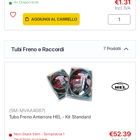
€1.31
4+ Disponibile
Incl. IVA
AGGIUNGI AL CARRELLO
Tubi Freno e Raccordi
7 Prodotti
(
SM-MVAA4087
)
Tubo Freno Anteriore HEL - Kit Standard
€52.39
Non-Stock Item - Tempistica 1
Incl. IVA
Days from purchase