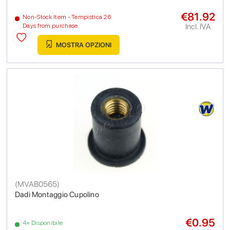
€81.92
Non-Stock Item - Tempistica 26
Incl. IVA
Days from purchase
MOSTRA OPZIONI
(
MVAB0565
)
Dadi Montaggio Cupolino
€0.95
4+ Disponibile