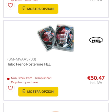
MOSTRA OPZIONI
(
SM-MVAA3733
)
Tubo Freno Posteriore HEL
€50.47
Non-Stock Item - Tempistica 1
Incl. IVA
Days from purchase
MOSTRA OPZIONI