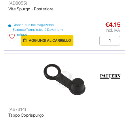
(
AD8055
)
Vite Spurgo - Posteriore
€4.15
Disponibile nel Magazzino
Incl. IVA
Europeo Tempistica 5 Days from
purchase
AGGIUNGI AL CARRELLO
(
AB7314
)
Tappo Coprispurgo