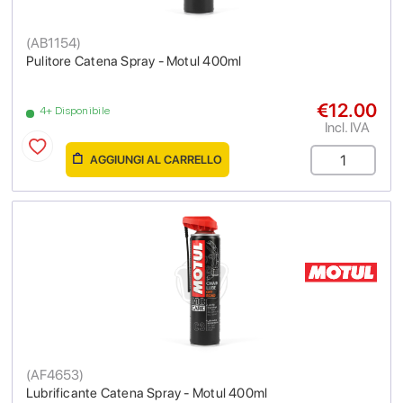
(
AB1154
)
Pulitore Catena Spray - Motul 400ml
€12.00
4+ Disponibile
Incl. IVA
AGGIUNGI AL CARRELLO
(
AF4653
)
Lubrificante Catena Spray - Motul 400ml