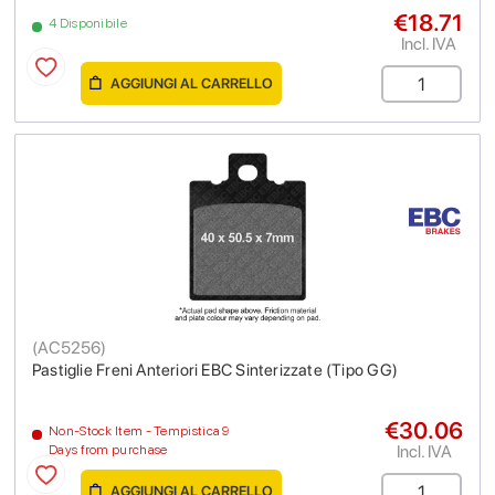
€18.71
4 Disponibile
Incl. IVA
AGGIUNGI AL CARRELLO
(
AC5256
)
Pastiglie Freni Anteriori EBC Sinterizzate (Tipo GG)
€30.06
Non-Stock Item - Tempistica 9
Incl. IVA
Days from purchase
AGGIUNGI AL CARRELLO