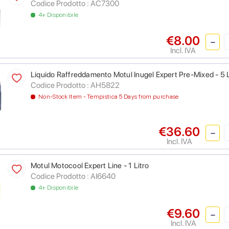
Codice Prodotto :
AC7300
4+ Disponibile
€8.00
Incl. IVA
Liquido Raffreddamento Motul Inugel Expert Pre-Mixed - 5 L
Codice Prodotto :
AH5822
Non-Stock Item - Tempistica 5 Days from purchase
€36.60
Incl. IVA
Motul Motocool Expert Line - 1 Litro
Codice Prodotto :
AI6640
4+ Disponibile
€9.60
Incl. IVA