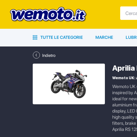
TUTTE LE CATEGORIE
MARCHE
LUBR
Indietro
Aprili
Wemoto UK: A
Wemoto UK su
inspired by 
ideal for ne
aluminium fr
display, LED
high quality
filters, brak
Aprilia RS 12