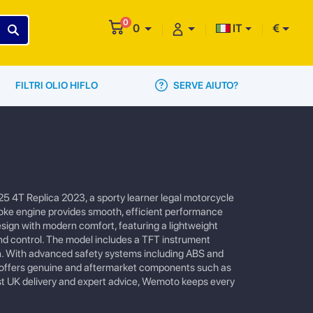
0
0
IT
€
SERVE AIUTO?
FILTRI OLIO HIFLO
125 4T Replica 2023, a sporty learner legal motorcycle
troke engine provides smooth, efficient performance
sign with modern comfort, featuring a lightweight
and control. The model includes a TFT instrument
ion. With advanced safety systems including ABS and
UK offers genuine and aftermarket components such as
 fast UK delivery and expert advice, Wemoto keeps every