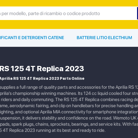
IFICANTI E DETERGENTI CATENE
BATTERIE LITIO ELECTHIUM
a RS 125 4T Replica 2023
prilia RS 125 4T Replica 2023 Parts Online
pplies a full range of quality parts and accessories for the Aprilia RS 
Aprilia’s championship winning machines. Its 124 cc liquid cooled four s
w riders and daily commuting. The RS 125 4T Replica combines racing de
ame, aerodynamic fairing, and clip on handlebars for precise handling 
 lighting, and optional Aprilia MIA connectivity for smartphone integrat
 suspension, it delivers stability and confidence on the road. Wemoto 
e pads, spark plugs, chains, sprockets, bearings, and service kits. With
5 4T Replica 2023 running at its best and ready to ride.