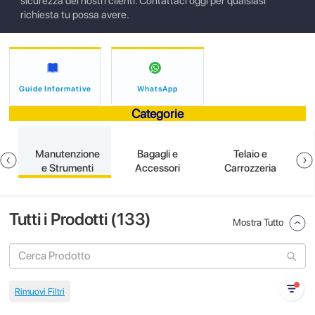
sicurezza dei nostri clienti. Contattaci oggi per qualsiasi
richiesta tu possa avere.
Guide Informative
WhatsApp
Categorie
e
Manutenzione
Bagagli e
Telaio e
e Strumenti
Accessori
Carrozzeria
Tutti i Prodotti (
133
)
Mostra Tutto