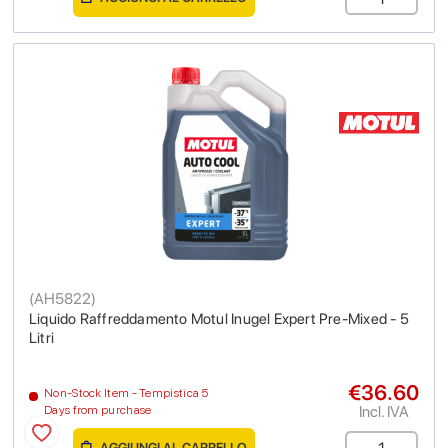
(
AH5822
)
Liquido Raffreddamento Motul Inugel Expert Pre-Mixed - 5
Litri
€36.60
Non-Stock Item - Tempistica 5
Incl. IVA
Days from purchase
AGGIUNGI AL CARRELLO