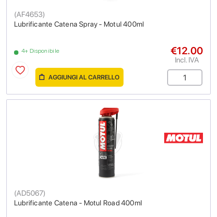
(
AF4653
)
Lubrificante Catena Spray - Motul 400ml
€12.00
4+ Disponibile
Incl. IVA
AGGIUNGI AL CARRELLO
(
AD5067
)
Lubrificante Catena - Motul Road 400ml