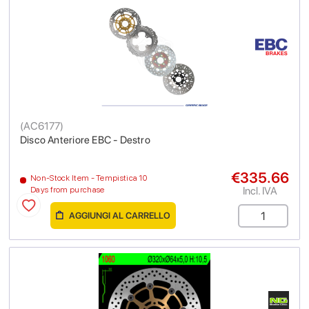
(
AC6177
)
Disco Anteriore EBC - Destro
€335.66
Non-Stock Item - Tempistica 10
Incl. IVA
Days from purchase
AGGIUNGI AL CARRELLO