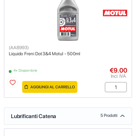
(
AA8993
)
Liquido Freni Dot3&4 Motul - 500ml
€9.00
4+ Disponibile
Incl. IVA
AGGIUNGI AL CARRELLO
Lubrificanti Catena
5 Prodotti