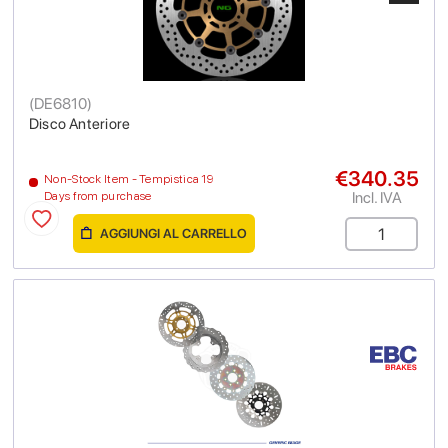
(
DE6810
)
Disco Anteriore
€340.35
Non-Stock Item - Tempistica 19
Incl. IVA
Days from purchase
AGGIUNGI AL CARRELLO