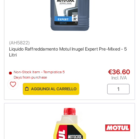
(
AH5822
)
Liquido Raffreddamento Motul Inugel Expert Pre-Mixed - 5
Litri
€36.60
Non-Stock Item - Tempistica 5
Incl. IVA
Days from purchase
AGGIUNGI AL CARRELLO