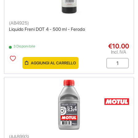
(
AB4925
)
Liquido Freni DOT 4 - 500 ml - Ferodo
€10.00
3 Disponibile
Incl. IVA
AGGIUNGI AL CARRELLO
(
AA8993
)