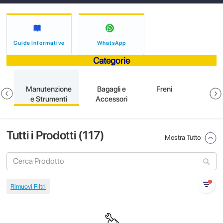
Guide Informative
WhatsApp
Categorie
e
Manutenzione
Bagagli e
Freni
e Strumenti
Accessori
Tutti i Prodotti (
117
)
Mostra Tutto