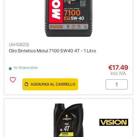
(
AH5820
)
Olio Sintetico Motul 7100 5W40 4T - 1 Litro
€17.49
4+ Disponibile
Incl. IVA
AGGIUNGI AL CARRELLO