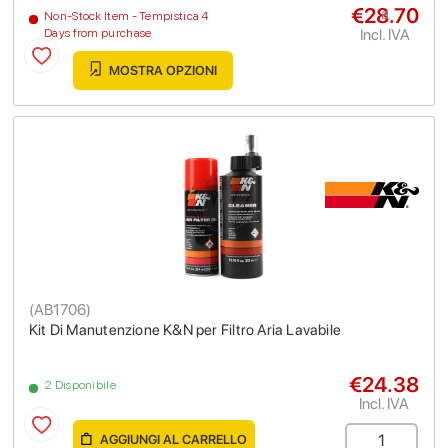
€28.70
a
Non-Stock Item - Tempistica 4
Incl. IVA
Days from purchase
MOSTRA OPZIONI
(
AB1706
)
Kit Di Manutenzione K&N per Filtro Aria Lavabile
€24.38
2 Disponibile
Incl. IVA
AGGIUNGI AL CARRELLO