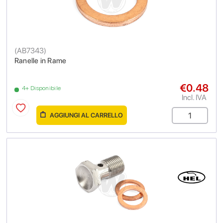
(
AB7343
)
Ranelle in Rame
€0.48
4+ Disponibile
Incl. IVA
AGGIUNGI AL CARRELLO