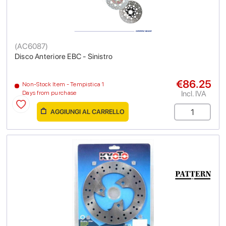
(
AC6087
)
Disco Anteriore EBC - Sinistro
€86.25
Non-Stock Item - Tempistica 1
Incl. IVA
Days from purchase
AGGIUNGI AL CARRELLO