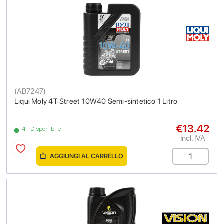
(
AB7247
)
Liqui Moly 4T Street 10W40 Semi-sintetico 1 Litro
€13.42
4+ Disponibile
Incl. IVA
AGGIUNGI AL CARRELLO