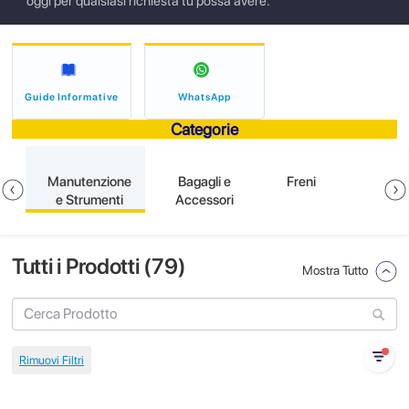
oggi per qualsiasi richiesta tu possa avere.
Guide Informative
WhatsApp
Categorie
e
Manutenzione
Bagagli e
Freni
e Strumenti
Accessori
Tutti i Prodotti (
79
)
Mostra Tutto