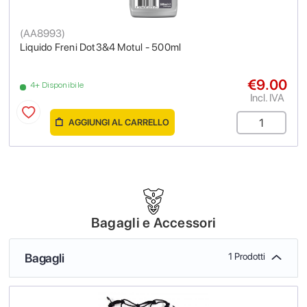
(
AA8993
)
Liquido Freni Dot3&4 Motul - 500ml
€9.00
4+ Disponibile
Incl. IVA
AGGIUNGI AL CARRELLO
Bagagli e Accessori
Bagagli
1 Prodotti