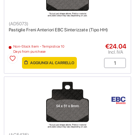
(
AD5073
)
Pastiglie Freni Anteriori EBC Sinterizzate (Tipo HH)
€24.04
Non-Stock Item - Tempistica 10
Incl. IVA
Days from purchase
AGGIUNGI AL CARRELLO
(
AC5435
)