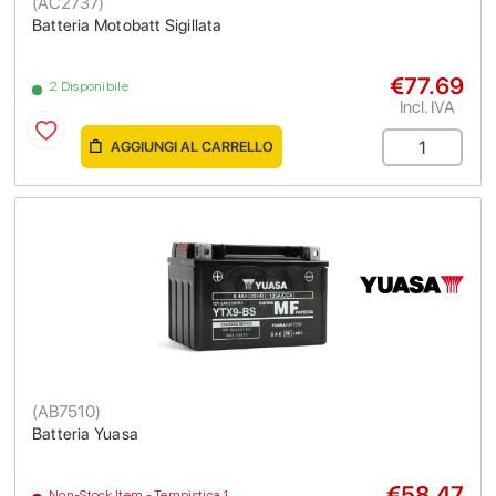
(
AC2737
)
Batteria Motobatt Sigillata
€77.69
2 Disponibile
Incl. IVA
AGGIUNGI AL CARRELLO
(
AB7510
)
Batteria Yuasa
€58.47
Non-Stock Item - Tempistica 1