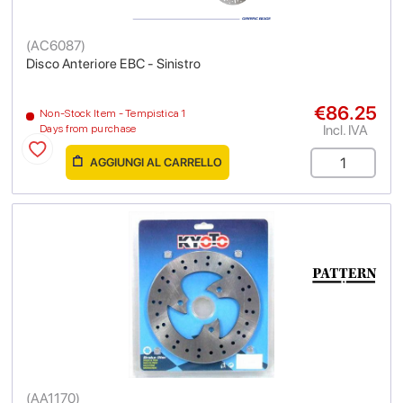
(
AC6087
)
Disco Anteriore EBC - Sinistro
€86.25
Non-Stock Item - Tempistica 1
Incl. IVA
Days from purchase
AGGIUNGI AL CARRELLO
(
AA1170
)