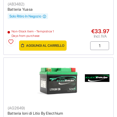
(
AB3482
)
Batteria Yuasa
Solo Ritiro In Negozio
€33.97
Non-Stock Item - Tempistica 1
Incl. IVA
Days from purchase
AGGIUNGI AL CARRELLO
(
AG2649
)
Batteria Ioni di Litio By Electhium