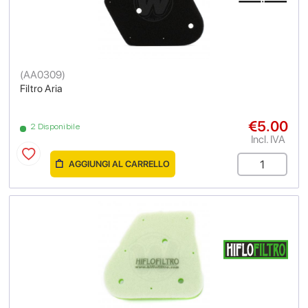
(
AA0309
)
Filtro Aria
€5.00
2 Disponibile
Incl. IVA
AGGIUNGI AL CARRELLO