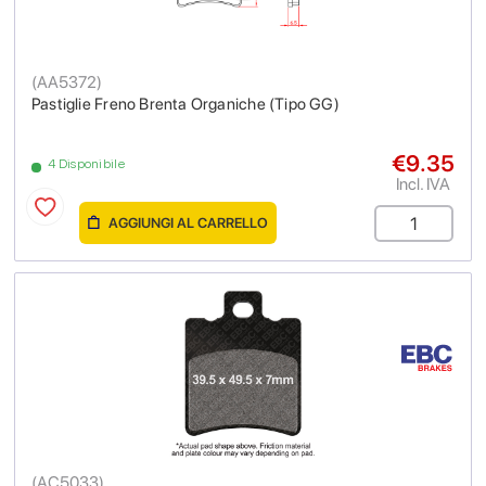
(
AA5372
)
Pastiglie Freno Brenta Organiche (Tipo GG)
€9.35
4 Disponibile
Incl. IVA
AGGIUNGI AL CARRELLO
(
AC5033
)