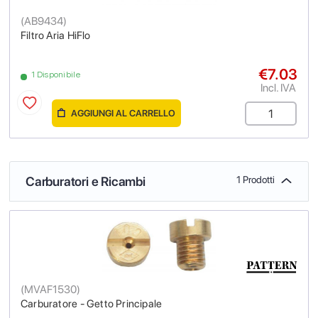
(
AB9434
)
Filtro Aria HiFlo
€7.03
1 Disponibile
Incl. IVA
AGGIUNGI AL CARRELLO
Carburatori e Ricambi
1 Prodotti
(
MVAF1530
)
Carburatore - Getto Principale