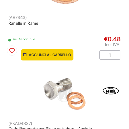
(
AB7343
)
Ranelle in Rame
€0.48
4+ Disponibile
Incl. IVA
AGGIUNGI AL CARRELLO
(
PKAD4327
)
Dado Raccordo per Pinza anteriore - Acciaio