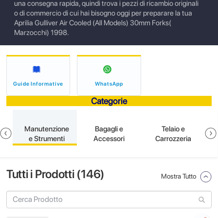
una consegna rapida, quindi trova i pezzi di ricambio originali
o di commercio di cui hai bisogno oggi per preparare la tua
Aprilia Gulliver Air Cooled (All Models) 30mm Forks(
Marzocchi) 1998.
Guide Informative
WhatsApp
Categorie
e
Manutenzione
Bagagli e
Telaio e
e Strumenti
Accessori
Carrozzeria
Tutti i Prodotti (
146
)
Mostra Tutto