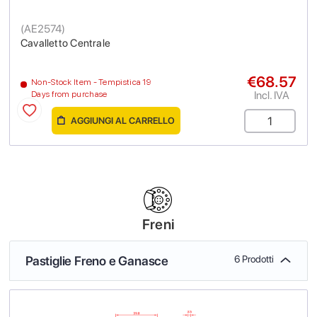
(
AE2574
)
Cavalletto Centrale
€68.57
Non-Stock Item - Tempistica 19
Incl. IVA
Days from purchase
AGGIUNGI AL CARRELLO
Freni
Pastiglie Freno e Ganasce
6 Prodotti