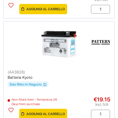
AGGIUNGI AL CARRELLO
(
AA3828
)
Batteria Kyoto
Solo Ritiro In Negozio
€19.15
Non-Stock Item - Tempistica 26
Incl. IVA
Days from purchase
AGGIUNGI AL CARRELLO