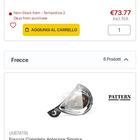
€73.77
Non-Stock Item - Tempistica 2
Incl. IVA
Days from purchase
AGGIUNGI AL CARRELLO
Frecce
6 Prodotti
(
AB7419
)
Freccia Completa Anteriore Sinistra