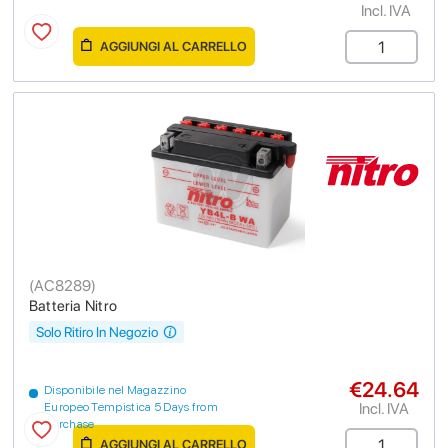
Incl. IVA
AGGIUNGI AL CARRELLO
(
AC8289
)
Batteria Nitro
Solo Ritiro In Negozio
€24.64
Disponibile nel Magazzino
Incl. IVA
Europeo Tempistica 5 Days from
purchase
AGGIUNGI AL CARRELLO