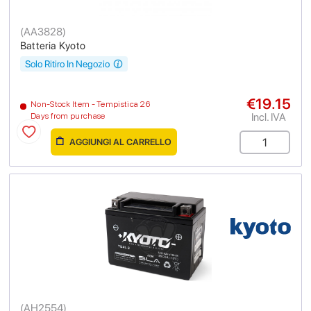
(
AA3828
)
Batteria Kyoto
Solo Ritiro In Negozio
€19.15
Non-Stock Item - Tempistica 26
Incl. IVA
Days from purchase
AGGIUNGI AL CARRELLO
(
AH2554
)