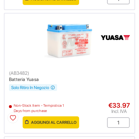
(
AB3482
)
Batteria Yuasa
Solo Ritiro In Negozio
€33.97
Non-Stock Item - Tempistica 1
Incl. IVA
Days from purchase
AGGIUNGI AL CARRELLO