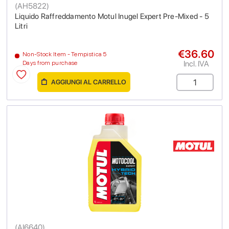
(
AH5822
)
Liquido Raffreddamento Motul Inugel Expert Pre-Mixed - 5
Litri
€36.60
Non-Stock Item - Tempistica 5
Incl. IVA
Days from purchase
AGGIUNGI AL CARRELLO
(
AI6640
)