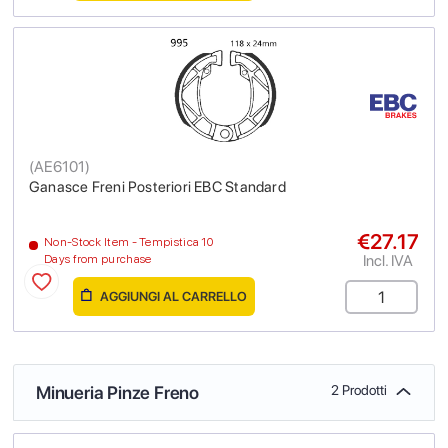
(
AE6101
)
Ganasce Freni Posteriori EBC Standard
€27.17
Non-Stock Item - Tempistica 10
Incl. IVA
Days from purchase
AGGIUNGI AL CARRELLO
Minueria Pinze Freno
2 Prodotti