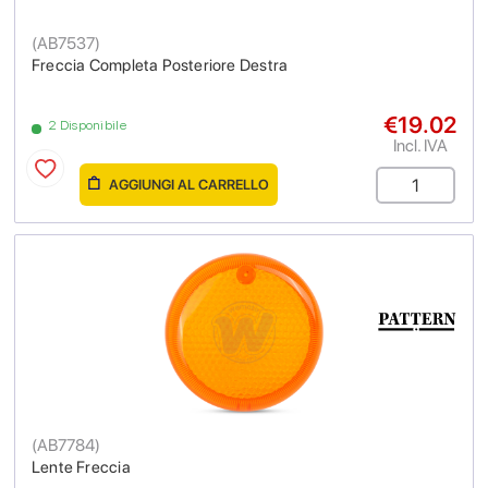
(
AB7537
)
Freccia Completa Posteriore Destra
€19.02
2 Disponibile
Incl. IVA
AGGIUNGI AL CARRELLO
(
AB7784
)
Lente Freccia