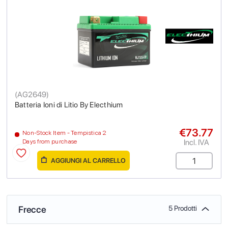
(
AG2649
)
Batteria Ioni di Litio By Electhium
€73.77
Non-Stock Item - Tempistica 2
Incl. IVA
Days from purchase
AGGIUNGI AL CARRELLO
Frecce
5 Prodotti