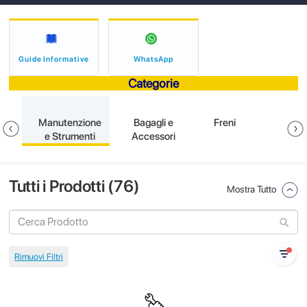
Guide Informative
WhatsApp
Categorie
Manutenzione
Bagagli e
Freni
E
e Strumenti
Accessori
Tutti i Prodotti (
76
)
Mostra Tutto