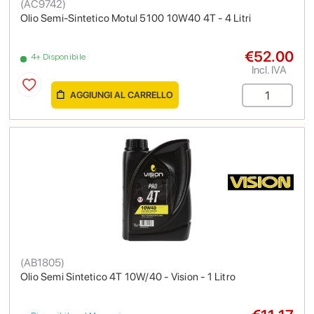
(
AC9742
)
Olio Semi-Sintetico Motul 5100 10W40 4T - 4 Litri
€52.00
4+ Disponibile
Incl. IVA
AGGIUNGI AL CARRELLO
(
AB1805
)
Olio Semi Sintetico 4T 10W/40 - Vision - 1 Litro