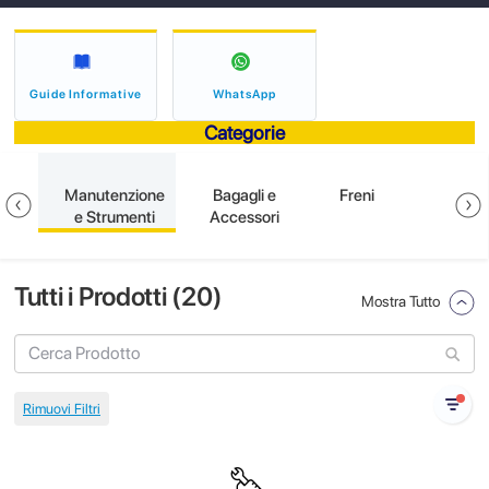
Guide Informative
WhatsApp
Categorie
ni
Manutenzione
Bagagli e
Freni
E
e Strumenti
Accessori
Tutti i Prodotti (
20
)
Mostra Tutto