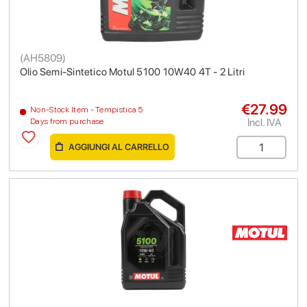
(
AH5809
)
Olio Semi-Sintetico Motul 5100 10W40 4T - 2 Litri
€27.99
Non-Stock Item - Tempistica 5
Incl. IVA
Days from purchase
AGGIUNGI AL CARRELLO