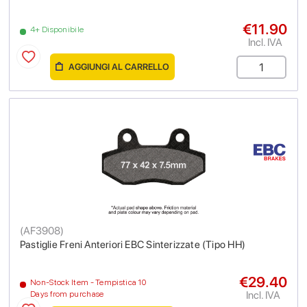
€11.90
4+ Disponibile
Incl. IVA
AGGIUNGI AL CARRELLO
(
AF3908
)
Pastiglie Freni Anteriori EBC Sinterizzate (Tipo HH)
€29.40
Non-Stock Item - Tempistica 10
Incl. IVA
Days from purchase