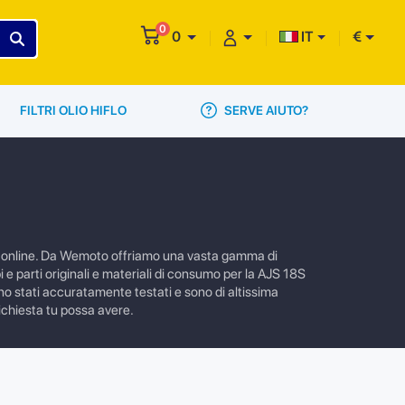
0
0
IT
€
SERVE AIUTO?
FILTRI OLIO HIFLO
zio online. Da Wemoto offriamo una vasta gamma di
 e parti originali e materiali di consumo per la AJS 18S
sono stati accuratamente testati e sono di altissima
richiesta tu possa avere.