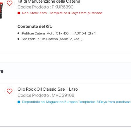
Kit di Manutenzione della Catena
Codice Prodotto :
PKUR6390
Non-Stock Item - Tempistica 4 Days from purchase
Contenuto del Kit:
Pulitore Catena Motul C1 - 400ml (AB1154 , Qtà 1)
Spazzola PulisciCatena (AA4512 , Qtà 1)
re
Olio Rock Oil Classic Sae 1 Litro
Codice Prodotto :
MVCS9108
Disponibile nel Magazzino Europeo Tempistica 5 Days from purchase