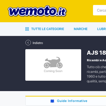
TUTTE LE CATEGORIE
MARCHE
LUBR
Indietro
AJS 18
Ricambi e A
Tutto ciò ch
ricambi, part
1960 e tutto 
qualità, semp
Guide Informative