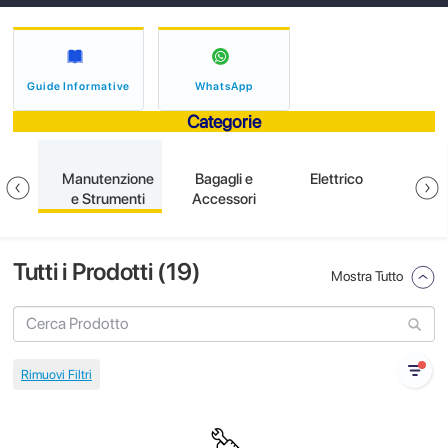
Guide Informative
WhatsApp
Categorie
ione
Manutenzione
Bagagli e
Elettrico
S
e Strumenti
Accessori
Tutti i Prodotti (
19
)
Mostra Tutto