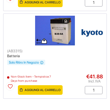
AGGIUNGI AL CARRELLO
(
AB3315
)
Batteria
Solo Ritiro In Negozio
€41.88
Non-Stock Item - Tempistica 7
Incl. IVA
Days from purchase
AGGIUNGI AL CARRELLO