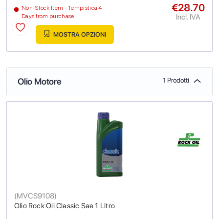
€28.70
a
Non-Stock Item - Tempistica 4
Incl. IVA
Days from purchase
MOSTRA OPZIONI
Olio Motore
1 Prodotti
(
MVCS9108
)
Olio Rock Oil Classic Sae 1 Litro