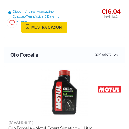
€16.04
Disponibile nel Magazzino
Incl. IVA
Europeo Tempistica 5 Days from
purchase
MOSTRA OPZIONI
Olio Forcella
2 Prodotti
(
MVAH5841
)
Olio Forcella - Motul Expert Sintetico - 1 Litro