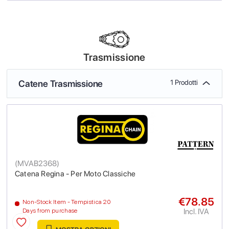
Trasmissione
Catene Trasmissione
1 Prodotti
(
MVAB2368
)
Catena Regina - Per Moto Classiche
€78.85
Non-Stock Item - Tempistica 20
Incl. IVA
Days from purchase