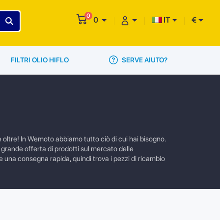
0
0
IT
€
SERVE AIUTO?
FILTRI OLIO HIFLO
oltre! In Wemoto abbiamo tutto ciò di cui hai bisogno.
ù grande offerta di prodotti sul mercato delle
re una consegna rapida, quindi trova i pezzi di ricambio