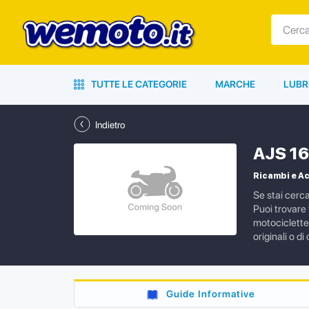
TUTTE LE CATEGORIE
MARCHE
LUBR
Indietro
AJS 1
Ricambi e A
Se stai cerc
Puoi trovare 
motociclette.
originali o 
Guide Informative