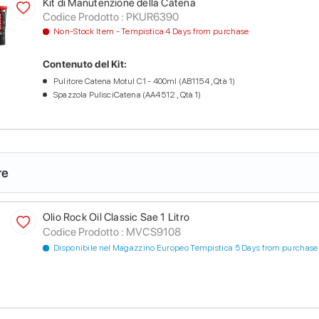
Kit di Manutenzione della Catena
Codice Prodotto :
PKUR6390
Non-Stock Item - Tempistica 4 Days from purchase
Contenuto del Kit:
Pulitore Catena Motul C1 - 400ml (AB1154 , Qtà 1)
Spazzola PulisciCatena (AA4512 , Qtà 1)
re
Olio Rock Oil Classic Sae 1 Litro
Codice Prodotto :
MVCS9108
Disponibile nel Magazzino Europeo Tempistica 5 Days from purchase