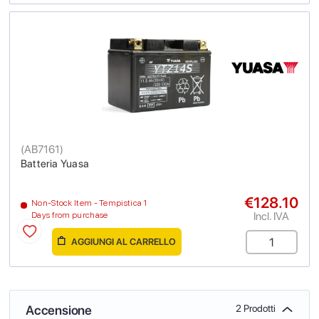
(
AB7161
)
Batteria Yuasa
€128.10
Non-Stock Item - Tempistica 1
Incl. IVA
Days from purchase
AGGIUNGI AL CARRELLO
Accensione
2 Prodotti