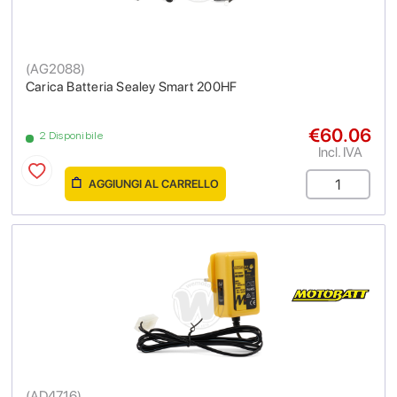
(
AG2088
)
Carica Batteria Sealey Smart 200HF
€60.06
2 Disponibile
Incl. IVA
AGGIUNGI AL CARRELLO
(
AD4716
)