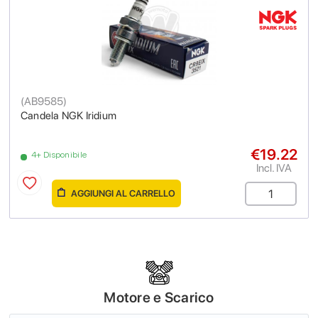
(
AB9585
)
Candela NGK Iridium
€19.22
4+ Disponibile
Incl. IVA
AGGIUNGI AL CARRELLO
Motore e Scarico