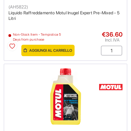
(
AH5822
)
Liquido Raffreddamento Motul Inugel Expert Pre-Mixed - 5
Litri
€36.60
Non-Stock Item - Tempistica 5
Incl. IVA
Days from purchase
AGGIUNGI AL CARRELLO