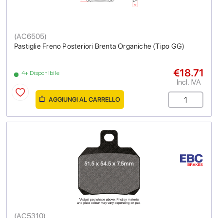
(
AC6505
)
Pastiglie Freno Posteriori Brenta Organiche (Tipo GG)
€18.71
4+ Disponibile
Incl. IVA
AGGIUNGI AL CARRELLO
(
AC5310
)