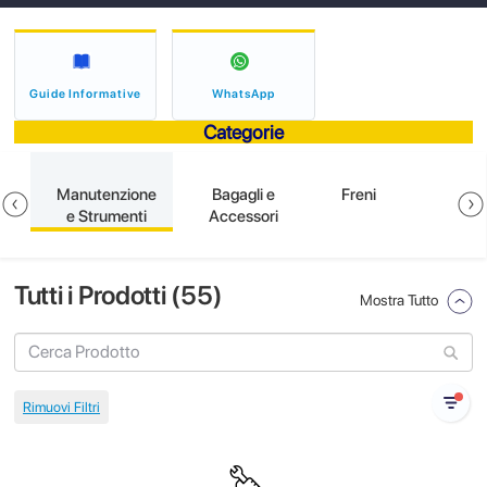
Guide Informative
WhatsApp
Categorie
e
Manutenzione
Bagagli e
Freni
e Strumenti
Accessori
Tutti i Prodotti (
55
)
Mostra Tutto