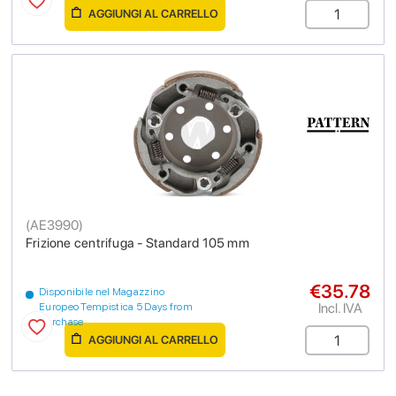
AGGIUNGI AL CARRELLO
(
AE3990
)
Frizione centrifuga - Standard 105 mm
€35.78
Disponibile nel Magazzino
Incl. IVA
Europeo Tempistica 5 Days from
purchase
AGGIUNGI AL CARRELLO