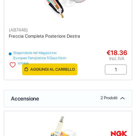
(
AB7446
)
Freccia Completa Posteriore Destra
€18.36
Disponibile nel Magazzino
Incl. IVA
Europeo Tempistica 5 Days from
purchase
AGGIUNGI AL CARRELLO
Accensione
2 Prodotti