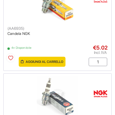
(
AA6935
)
Candela NGK
€5.02
4+ Disponibile
Incl. IVA
AGGIUNGI AL CARRELLO