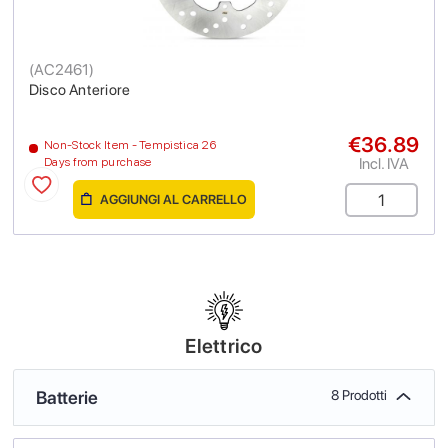
(
AC2461
)
Disco Anteriore
€36.89
Non-Stock Item - Tempistica 26
Incl. IVA
Days from purchase
AGGIUNGI AL CARRELLO
Elettrico
Batterie
8 Prodotti