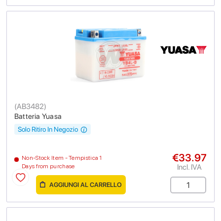
(
AB3482
)
Batteria Yuasa
Solo Ritiro In Negozio
€33.97
Non-Stock Item - Tempistica 1
Incl. IVA
Days from purchase
AGGIUNGI AL CARRELLO