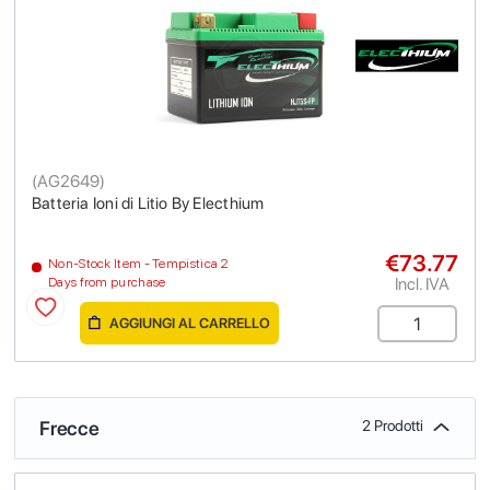
(
AG2649
)
Batteria Ioni di Litio By Electhium
€73.77
Non-Stock Item - Tempistica 2
Incl. IVA
Days from purchase
AGGIUNGI AL CARRELLO
Frecce
2 Prodotti