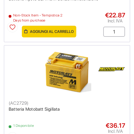
€22.87
Non-Stock Item - Tempistica 2
Incl. IVA
Days from purchase
AGGIUNGI AL CARRELLO
(
AC2729
)
Batteria Motobatt Sigillata
€36.17
1 Disponibile
Incl. IVA