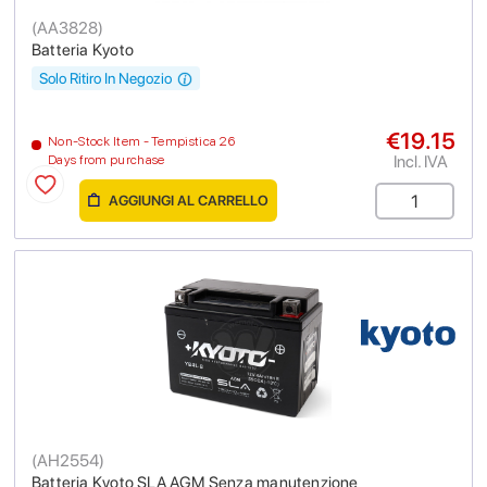
(
AA3828
)
Batteria Kyoto
Solo Ritiro In Negozio
€19.15
Non-Stock Item - Tempistica 26
Incl. IVA
Days from purchase
AGGIUNGI AL CARRELLO
(
AH2554
)
Batteria Kyoto SLA AGM Senza manutenzione