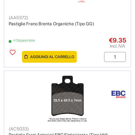
(
AA5372
)
Pastiglie Freno Brenta Organiche (Tipo GG)
€9.35
4 Disponibile
Incl. IVA
AGGIUNGI AL CARRELLO
(
AC5033
)