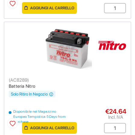
AGGIUNGI AL CARRELLO
(
AC8289
)
Batteria Nitro
Solo Ritiro In Negozio
€24.64
Disponibile nel Magazzino
Incl. IVA
Europeo Tempistica 5 Days from
purchase
AGGIUNGI AL CARRELLO