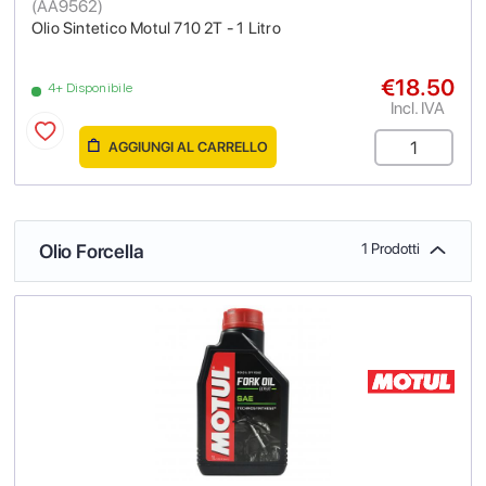
(
AA9562
)
Olio Sintetico Motul 710 2T - 1 Litro
€18.50
4+ Disponibile
Incl. IVA
AGGIUNGI AL CARRELLO
Olio Forcella
1 Prodotti