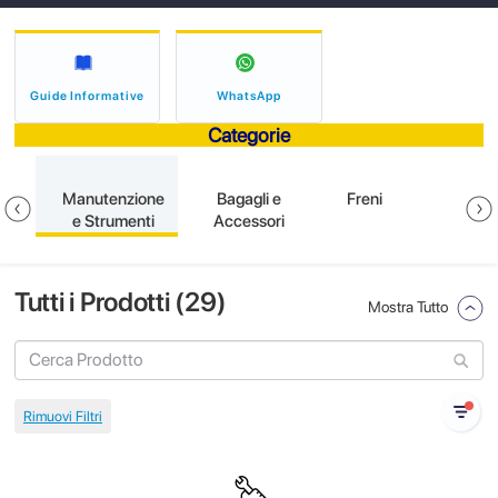
Guide Informative
WhatsApp
Categorie
ne
Manutenzione
Bagagli e
Freni
E
e Strumenti
Accessori
Tutti i Prodotti (
29
)
Mostra Tutto