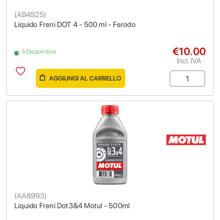
(
AB4925
)
Liquido Freni DOT 4 - 500 ml - Ferodo
€10.00
3 Disponibile
Incl. IVA
AGGIUNGI AL CARRELLO
(
AA8993
)
Liquido Freni Dot3&4 Motul - 500ml