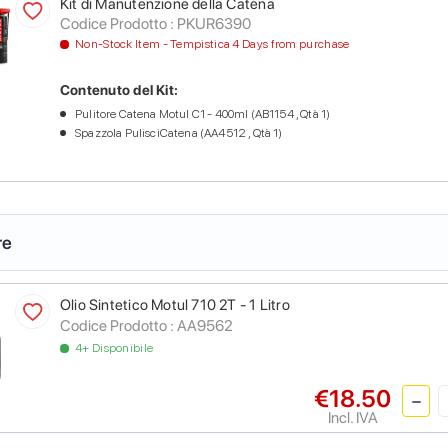
Kit di Manutenzione della Catena
Codice Prodotto :
PKUR6390
Non-Stock Item - Tempistica 4 Days from purchase
Contenuto del Kit:
Pulitore Catena Motul C1 - 400ml (AB1154 , Qtà 1)
Spazzola PulisciCatena (AA4512 , Qtà 1)
re
Olio Sintetico Motul 710 2T - 1 Litro
Codice Prodotto :
AA9562
4+ Disponibile
€18.50
Incl. IVA