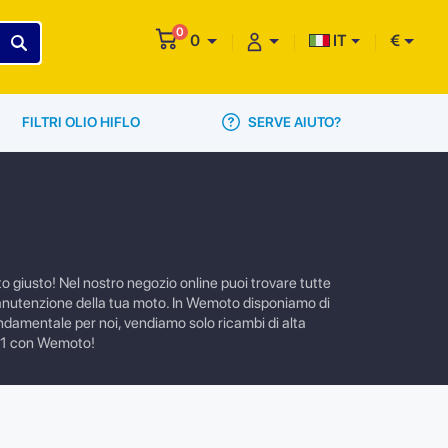
0
0
IT
€
SERVE AIUTO?
FILTRI OLIO HIFLO
o giusto! Nel nostro negozio online puoi trovare tutte
o manutenzione della tua moto. In Wemoto disponiamo di
fondamentale per noi, vendiamo solo ricambi di alta
1971 con Wemoto!