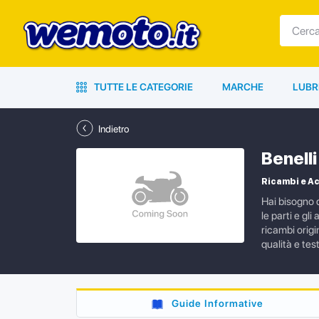
TUTTE LE CATEGORIE
MARCHE
LUBR
Indietro
Benell
Ricambi e Ac
Hai bisogno d
le parti e gl
ricambi origi
qualità e te
Guide Informative