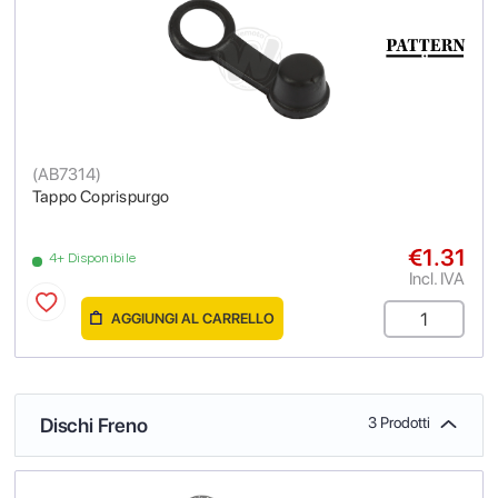
(
AB7314
)
Tappo Coprispurgo
€1.31
4+ Disponibile
Incl. IVA
AGGIUNGI AL CARRELLO
Dischi Freno
3 Prodotti