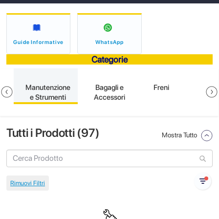
Guide Informative
WhatsApp
Categorie
e
Manutenzione
Bagagli e
Freni
e Strumenti
Accessori
Tutti i Prodotti (
97
)
Mostra Tutto