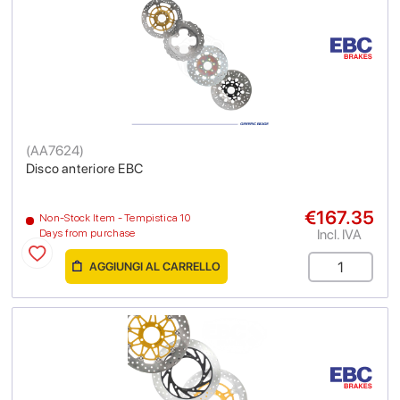
(
AA7624
)
Disco anteriore EBC
€167.35
Non-Stock Item - Tempistica 10
Incl. IVA
Days from purchase
AGGIUNGI AL CARRELLO