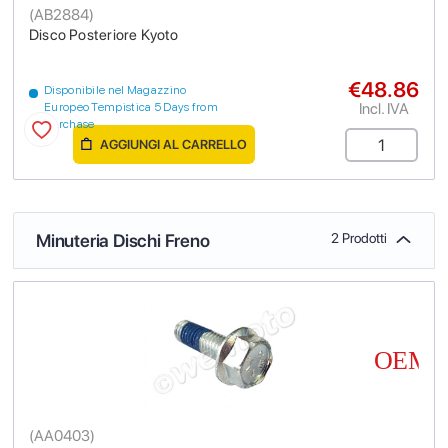
(
AB2884
)
Disco Posteriore Kyoto
€48.86
Disponibile nel Magazzino
Incl. IVA
Europeo Tempistica 5 Days from
purchase
AGGIUNGI AL CARRELLO
Minuteria Dischi Freno
2 Prodotti
(
AA0403
)