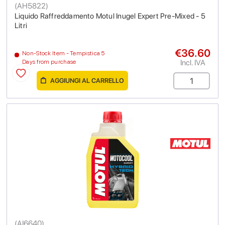
(
AH5822
)
Liquido Raffreddamento Motul Inugel Expert Pre-Mixed - 5
Litri
€36.60
Non-Stock Item - Tempistica 5
Incl. IVA
Days from purchase
AGGIUNGI AL CARRELLO
(
AI6640
)