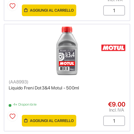
AGGIUNGI AL CARRELLO
(
AA8993
)
Liquido Freni Dot3&4 Motul - 500ml
€9.00
4+ Disponibile
Incl. IVA
AGGIUNGI AL CARRELLO