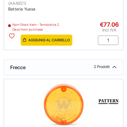
(
AA4921
)
Batteria Yuasa
€77.06
Non-Stock Item - Tempistica 2
Incl. IVA
Days from purchase
AGGIUNGI AL CARRELLO
Frecce
2 Prodotti