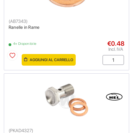
(
AB7343
)
Ranelle in Rame
€0.48
4+ Disponibile
Incl. IVA
AGGIUNGI AL CARRELLO
(
PKAD4327
)