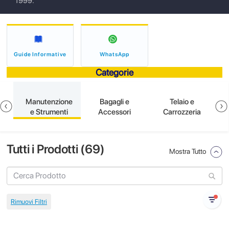
1999.
Guide Informative
WhatsApp
Categorie
e
Manutenzione
Bagagli e
Telaio e
e Strumenti
Accessori
Carrozzeria
Tutti i Prodotti (
69
)
Mostra Tutto