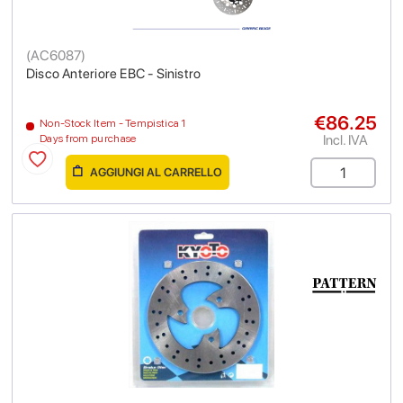
(
AC6087
)
Disco Anteriore EBC - Sinistro
€86.25
Non-Stock Item - Tempistica 1
Incl. IVA
Days from purchase
AGGIUNGI AL CARRELLO