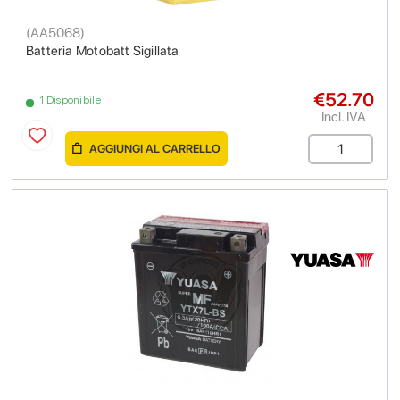
(
AA5068
)
Batteria Motobatt Sigillata
€52.70
1 Disponibile
Incl. IVA
AGGIUNGI AL CARRELLO