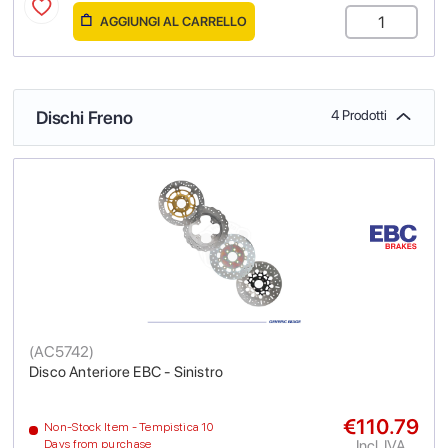
AGGIUNGI AL CARRELLO
Dischi Freno
4 Prodotti
(
AC5742
)
Disco Anteriore EBC - Sinistro
€110.79
Non-Stock Item - Tempistica 10
Incl. IVA
Days from purchase