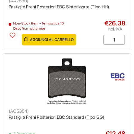
(
AA2830
)
Pastiglie Freni Posteriori EBC Sinterizzate (Tipo HH)
€26.38
Non-Stock Item - Tempistica 10
Incl. IVA
Days from purchase
AGGIUNGI AL CARRELLO
(
AC5354
)
Pastiglie Freni Posteriori EBC Standard (Tipo GG)
€12.48
2 Disponibile