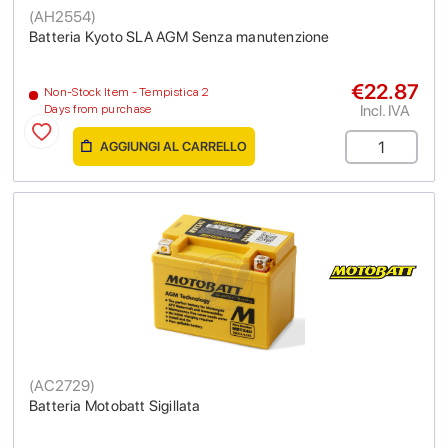
(
AH2554
)
Batteria Kyoto SLA AGM Senza manutenzione
€22.87
Non-Stock Item - Tempistica 2
Incl. IVA
Days from purchase
AGGIUNGI AL CARRELLO
(
AC2729
)
Batteria Motobatt Sigillata