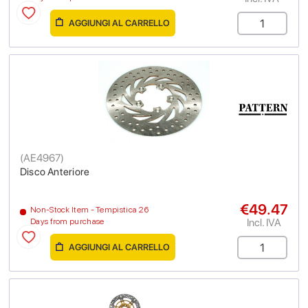
AGGIUNGI AL CARRELLO
(
AE4967
)
Disco Anteriore
€49.47
Non-Stock Item - Tempistica 26
Incl. IVA
Days from purchase
AGGIUNGI AL CARRELLO