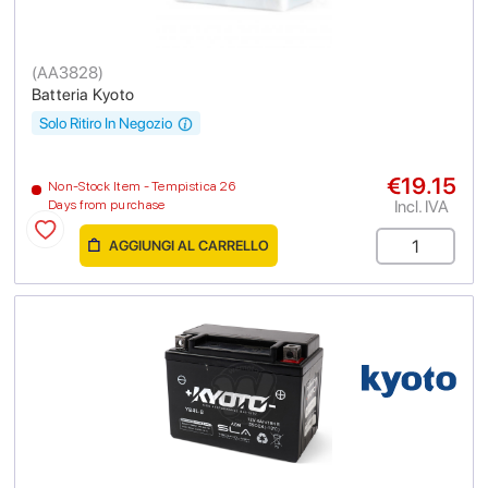
(
AA3828
)
Batteria Kyoto
Solo Ritiro In Negozio
€19.15
Non-Stock Item - Tempistica 26
Incl. IVA
Days from purchase
AGGIUNGI AL CARRELLO