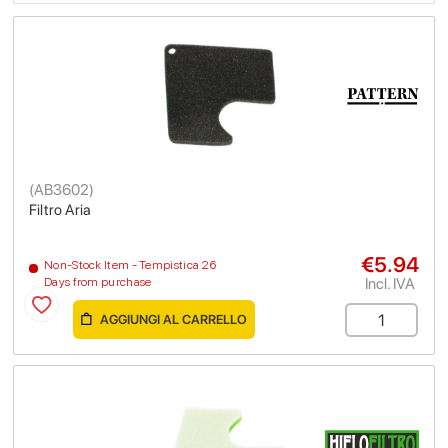
(
AB3602
)
Filtro Aria
€5.94
Non-Stock Item - Tempistica 26
Incl. IVA
Days from purchase
AGGIUNGI AL CARRELLO