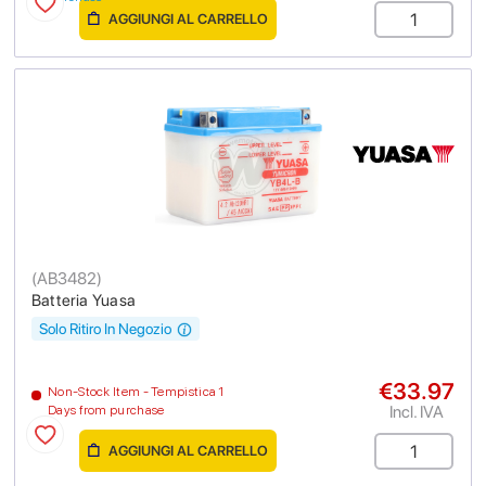
AGGIUNGI AL CARRELLO
(
AB3482
)
Batteria Yuasa
Solo Ritiro In Negozio
€33.97
Non-Stock Item - Tempistica 1
Incl. IVA
Days from purchase
AGGIUNGI AL CARRELLO