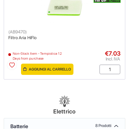
(
AB9470
)
Filtro Aria HiFlo
€7.03
Non-Stock Item - Tempistica 12
Incl. IVA
Days from purchase
AGGIUNGI AL CARRELLO
Elettrico
Batterie
8 Prodotti