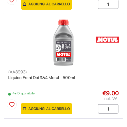
AGGIUNGI AL CARRELLO
(
AA8993
)
Liquido Freni Dot3&4 Motul - 500ml
€9.00
4+ Disponibile
Incl. IVA
AGGIUNGI AL CARRELLO