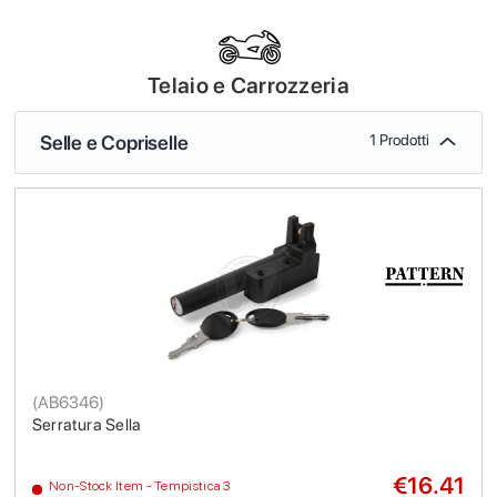
Telaio e Carrozzeria
Selle e Copriselle
1 Prodotti
(
AB6346
)
Serratura Sella
€16.41
Non-Stock Item - Tempistica 3