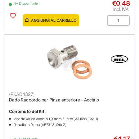
€0.48
4+ Disponibile
Incl. IVA
AGGIUNGI AL CARRELLO
(
PKAD4327
)
Dado Raccordo per Pinza anteriore - Acciaio
Contenuto del Kit:
Vite di Carico Acciaio 1,00mm Filetto (AA1683 , Qtà 1)
Ranelle in Rame (AB7343 , Qtà 2)
€4.17
4+ Disponibile