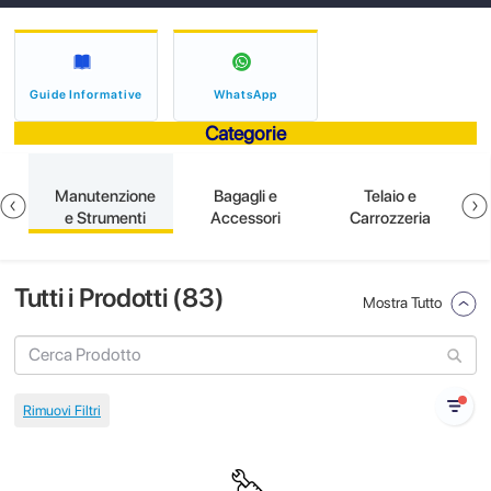
Guide Informative
WhatsApp
Categorie
e
Manutenzione
Bagagli e
Telaio e
e Strumenti
Accessori
Carrozzeria
Tutti i Prodotti (
83
)
Mostra Tutto