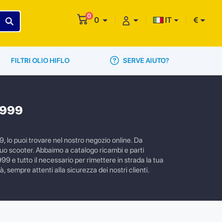
0
0
IT
€
SERVE AIUTO?
FILTRI OLIO HIFLO
1999
, lo puoi trovare nel nostro negozio online. Da
tuo scooter. Abbaimo a catalogo ricambi e parti
99 e tutto il necessario per rimettere in strada la tua
, sempre attenti alla sicurezza dei nostri clienti.