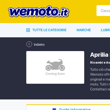
TUTTE LE CATEGORIE
MARCHE
LUBR
Indietro
Aprili
Ricambi e Ac
Tutto ciò che
Wemoto offri
originali e m
moto. Tutti i
Contattaci og
Guide Informative