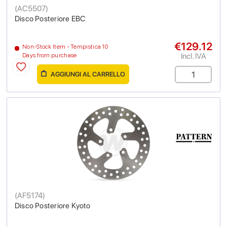
(
AC5507
)
Disco Posteriore EBC
€129.12
Non-Stock Item - Tempistica 10
Incl. IVA
Days from purchase
AGGIUNGI AL CARRELLO
(
AF5174
)
Disco Posteriore Kyoto