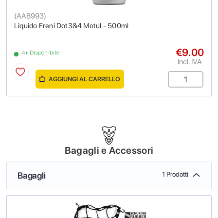
(
AA8993
)
Liquido Freni Dot3&4 Motul - 500ml
€9.00
4+ Disponibile
Incl. IVA
AGGIUNGI AL CARRELLO
Bagagli e Accessori
Bagagli
1 Prodotti