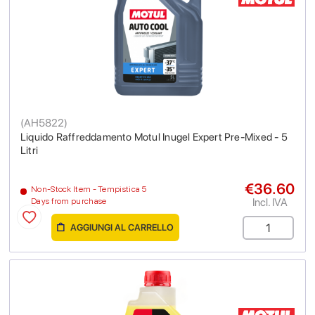
(
AH5822
)
Liquido Raffreddamento Motul Inugel Expert Pre-Mixed - 5
Litri
€36.60
Non-Stock Item - Tempistica 5
Incl. IVA
Days from purchase
AGGIUNGI AL CARRELLO