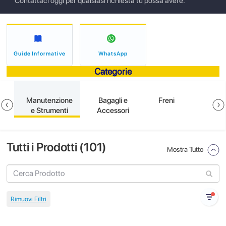
Contattaci oggi per qualsiasi richiesta tu possa avere.
Guide Informative
WhatsApp
Categorie
e
Manutenzione
Bagagli e
Freni
e Strumenti
Accessori
Tutti i Prodotti (
101
)
Mostra Tutto