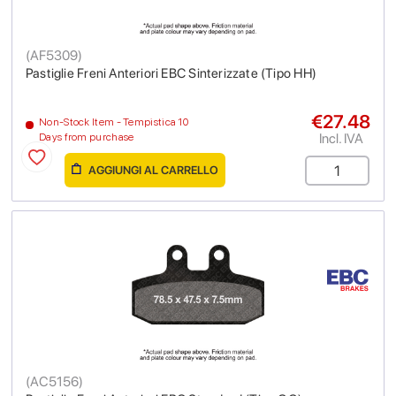
(
AF5309
)
Pastiglie Freni Anteriori EBC Sinterizzate (Tipo HH)
€27.48
Non-Stock Item - Tempistica 10
Incl. IVA
Days from purchase
AGGIUNGI AL CARRELLO
(
AC5156
)