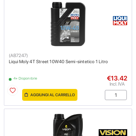
(
AB7247
)
Liqui Moly 4T Street 10W40 Semi-sintetico 1 Litro
€13.42
4+ Disponibile
Incl. IVA
AGGIUNGI AL CARRELLO