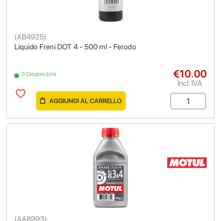
(
AB4925
)
Liquido Freni DOT 4 - 500 ml - Ferodo
€10.00
3 Disponibile
Incl. IVA
AGGIUNGI AL CARRELLO
(
AA8993
)