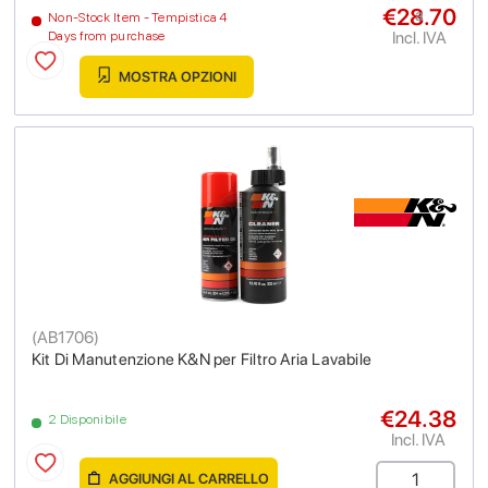
€28.70
a
Non-Stock Item - Tempistica 4
Incl. IVA
Days from purchase
MOSTRA OPZIONI
(
AB1706
)
Kit Di Manutenzione K&N per Filtro Aria Lavabile
€24.38
2 Disponibile
Incl. IVA
AGGIUNGI AL CARRELLO