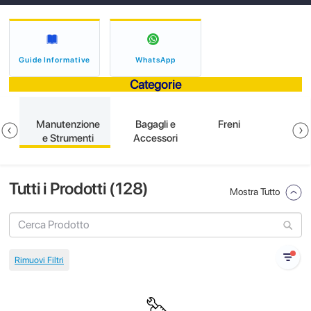
Guide Informative
WhatsApp
Categorie
e
Manutenzione
Bagagli e
Freni
e Strumenti
Accessori
Tutti i Prodotti (
128
)
Mostra Tutto