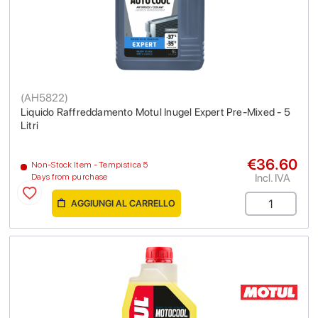
(
AH5822
)
Liquido Raffreddamento Motul Inugel Expert Pre-Mixed - 5
Litri
€36.60
Non-Stock Item - Tempistica 5
Incl. IVA
Days from purchase
AGGIUNGI AL CARRELLO