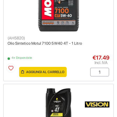
(
AH5820
)
Olio Sintetico Motul 7100 5W40 4T - 1 Litro
€17.49
4+ Disponibile
Incl. IVA
AGGIUNGI AL CARRELLO