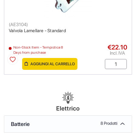
(
AE3104
)
Valvola Lamellare - Standard
€22.10
Non-Stock Item - Tempistica 8
Incl. IVA
Days from purchase
AGGIUNGI AL CARRELLO
Elettrico
Batterie
8 Prodotti