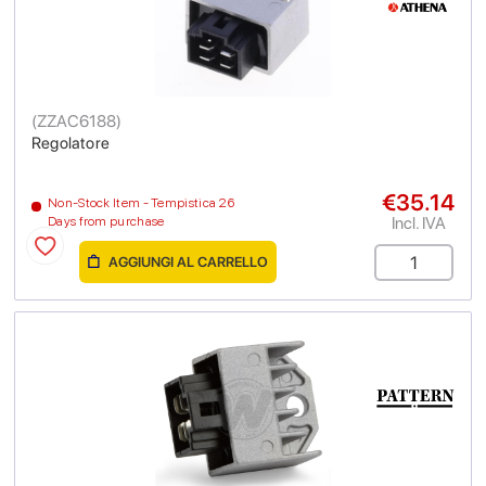
(
ZZAC6188
)
Regolatore
€35.14
Non-Stock Item - Tempistica 26
Incl. IVA
Days from purchase
AGGIUNGI AL CARRELLO