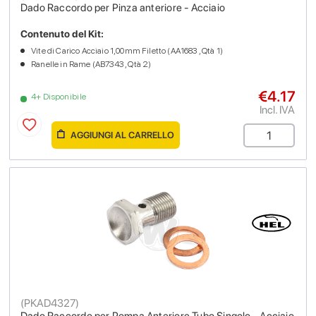
Dado Raccordo per Pinza anteriore - Acciaio
Contenuto del Kit:
Vite di Carico Acciaio 1,00mm Filetto (AA1683 , Qtà 1)
Ranelle in Rame (AB7343 , Qtà 2)
€4.17
4+ Disponibile
Incl. IVA
AGGIUNGI AL CARRELLO
(
PKAD4327
)
Dado Raccordo per Pompa Anteriore Tubo Singolo - Acciaio