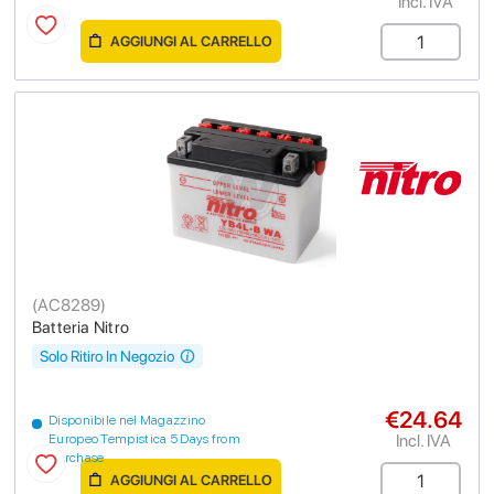
Incl. IVA
AGGIUNGI AL CARRELLO
(
AC8289
)
Batteria Nitro
Solo Ritiro In Negozio
€24.64
Disponibile nel Magazzino
Incl. IVA
Europeo Tempistica 5 Days from
purchase
AGGIUNGI AL CARRELLO