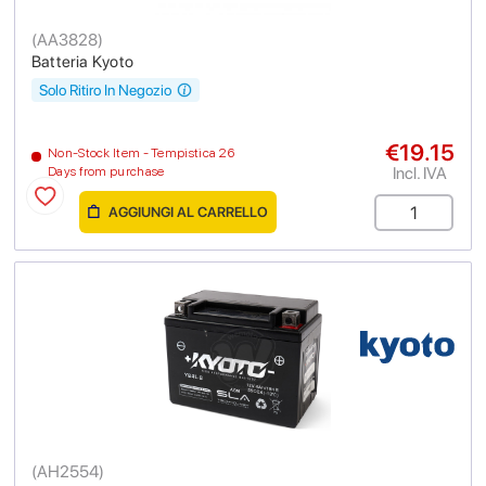
(
AA3828
)
Batteria Kyoto
Solo Ritiro In Negozio
€19.15
Non-Stock Item - Tempistica 26
Incl. IVA
Days from purchase
AGGIUNGI AL CARRELLO
(
AH2554
)