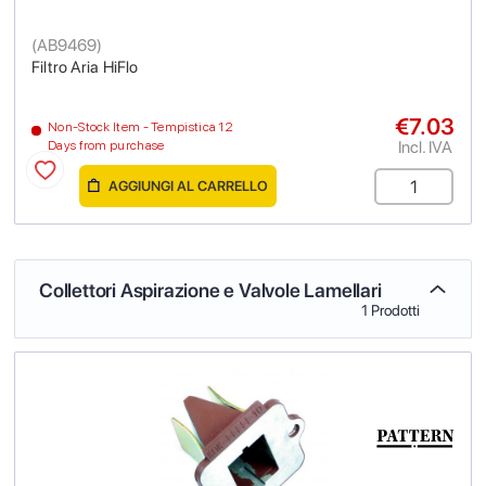
(
AB9469
)
Filtro Aria HiFlo
€7.03
Non-Stock Item - Tempistica 12
Incl. IVA
Days from purchase
AGGIUNGI AL CARRELLO
Collettori Aspirazione e Valvole Lamellari
1 Prodotti