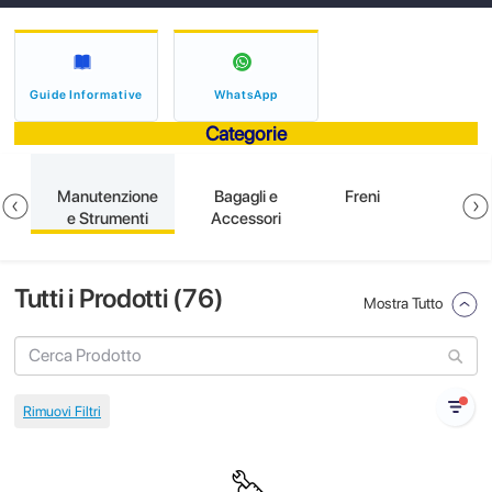
Guide Informative
WhatsApp
Categorie
e
Manutenzione
Bagagli e
Freni
e Strumenti
Accessori
Tutti i Prodotti (
76
)
Mostra Tutto