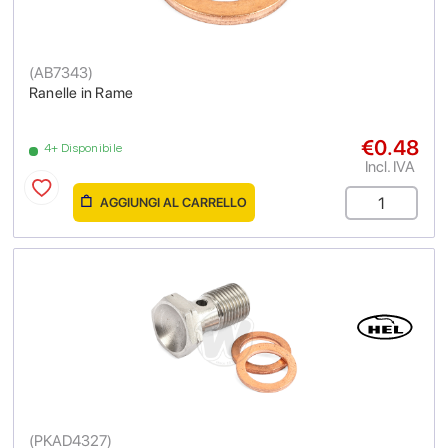
(
AB7343
)
Ranelle in Rame
€0.48
4+ Disponibile
Incl. IVA
AGGIUNGI AL CARRELLO
(
PKAD4327
)