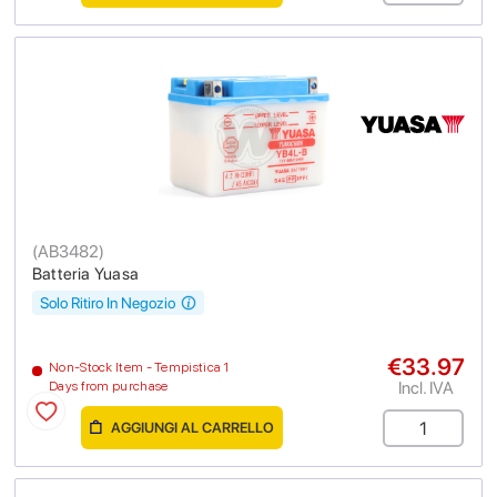
(
AB3482
)
Batteria Yuasa
Solo Ritiro In Negozio
€33.97
Non-Stock Item - Tempistica 1
Incl. IVA
Days from purchase
AGGIUNGI AL CARRELLO