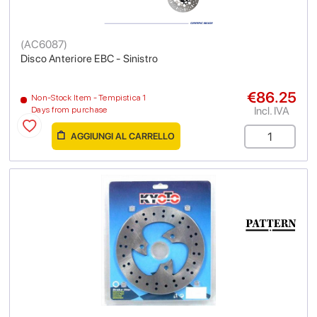
(
AC6087
)
Disco Anteriore EBC - Sinistro
€86.25
Non-Stock Item - Tempistica 1
Incl. IVA
Days from purchase
AGGIUNGI AL CARRELLO