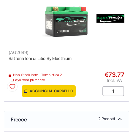
(
AG2649
)
Batteria Ioni di Litio By Electhium
€73.77
Non-Stock Item - Tempistica 2
Incl. IVA
Days from purchase
AGGIUNGI AL CARRELLO
Frecce
2 Prodotti