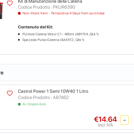
Kit di Manutenzione della Catena
Codice Prodotto :
PKUR6390
Non-Stock Item - Tempistica 4 Days from purchase
Contenuto del Kit:
Pulitore Catena Motul C1 - 400ml (AB1154 , Qtà 1)
Spazzola PulisciCatena (AA4512 , Qtà 1)
re
Castrol Power 1 Semi 10W40 1 Litro
Codice Prodotto :
AB7462
4+ Disponibile
€14.64
Incl. IVA