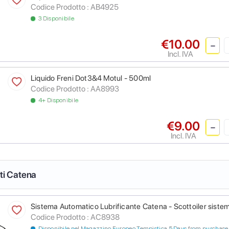
Codice Prodotto :
AB4925
3 Disponibile
€10.00
Incl. IVA
Liquido Freni Dot3&4 Motul - 500ml
Codice Prodotto :
AA8993
4+ Disponibile
€9.00
Incl. IVA
nti Catena
Sistema Automatico Lubrificante Catena - Scottoiler sistem
Codice Prodotto :
AC8938
Disponibile nel Magazzino Europeo Tempistica 5 Days from purchase