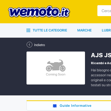
TUTTE LE CATEGORIE
MARCHE
LUBR
Indietro
AJS JS
Ricambi e Ac
Hai bisogno d
accessori ne
originali e c
testati su s
Guide Informative