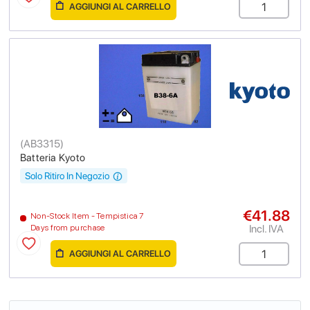
AGGIUNGI AL CARRELLO
(
AB3315
)
Batteria Kyoto
Solo Ritiro In Negozio
€41.88
Non-Stock Item - Tempistica 7
Incl. IVA
Days from purchase
AGGIUNGI AL CARRELLO