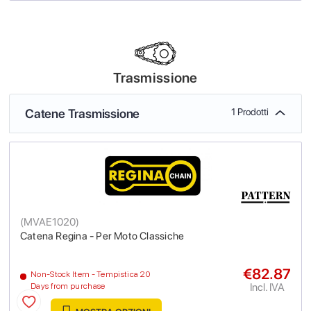
Trasmissione
Catene Trasmissione
1 Prodotti
(
MVAE1020
)
Catena Regina - Per Moto Classiche
€82.87
Non-Stock Item - Tempistica 20
Incl. IVA
Days from purchase