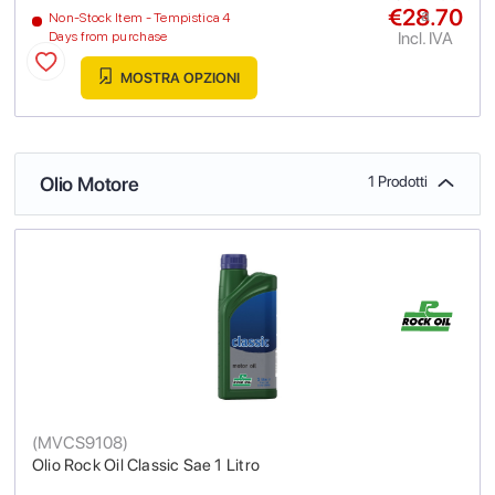
€28.70
a
Non-Stock Item - Tempistica 4
Incl. IVA
Days from purchase
MOSTRA OPZIONI
Olio Motore
1 Prodotti
(
MVCS9108
)
Olio Rock Oil Classic Sae 1 Litro