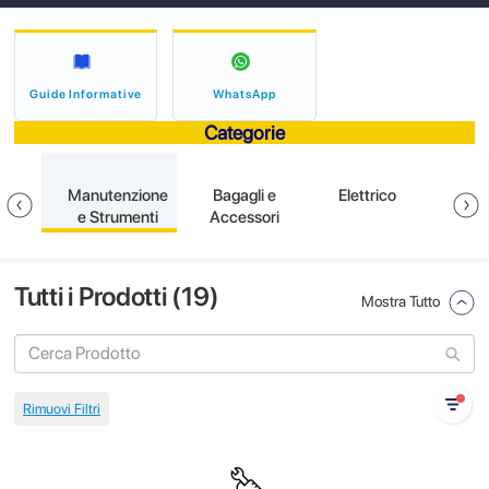
Guide Informative
WhatsApp
Categorie
ione
Manutenzione
Bagagli e
Elettrico
S
e Strumenti
Accessori
Tutti i Prodotti (
19
)
Mostra Tutto