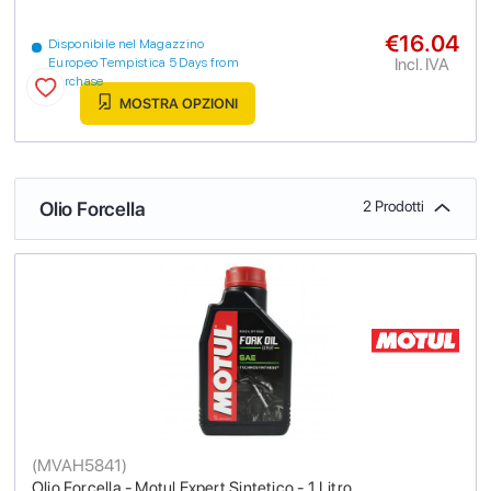
€16.04
Disponibile nel Magazzino
Incl. IVA
Europeo Tempistica 5 Days from
purchase
MOSTRA OPZIONI
Olio Forcella
2 Prodotti
(
MVAH5841
)
Olio Forcella - Motul Expert Sintetico - 1 Litro